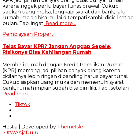
KPR jadi pilihan banyak orang buat punya rumah
karena nggak perlu bayar lunas di awal. Cukup
siapkan uang muka, lengkapi syarat dari bank, lalu
rumah impian bisa mulai ditempati sambil dicicil setiap
bulan. Tapi ingat,
Read more…
Pembiayaan Properti
Telat Bayar KPR? Jangan Anggap Sepele,
Risikonya Bisa Kehilangan Rumah
Membeli rumah dengan Kredit Pemilikan Rumah
(KPR) memang jadi pilihan banyak orang karena
cicilannya lebih ringan dibanding harus bayar tunai.
Cukup siapkan uang muka dan memenuhi syarat
bank, rumah impian sudah bisa dimiliki. Tapi, setelah
Read more…
Tiktok
Hestia | Developed by
ThemeIsle
×
#WAAjaDulu