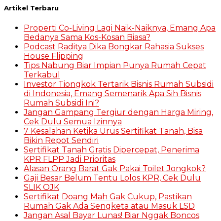
Artikel Terbaru
Properti Co-Living Lagi Naik-Naiknya, Emang Apa
Bedanya Sama Kos-Kosan Biasa?
Podcast Raditya Dika Bongkar Rahasia Sukses
House Flipping
Tips Nabung Biar Impian Punya Rumah Cepat
Terkabul
Investor Tiongkok Tertarik Bisnis Rumah Subsidi
di Indonesia, Emang Semenarik Apa Sih Bisnis
Rumah Subsidi Ini?
Jangan Gampang Tergiur dengan Harga Miring,
Cek Dulu Semua Izinnya
7 Kesalahan Ketika Urus Sertifikat Tanah, Bisa
Bikin Repot Sendiri
Sertifikat Tanah Gratis Dipercepat, Penerima
KPR FLPP Jadi Prioritas
Alasan Orang Barat Gak Pakai Toilet Jongkok?
Gaji Besar Belum Tentu Lolos KPR, Cek Dulu
SLIK OJK
Sertifikat Doang Mah Gak Cukup, Pastikan
Rumah Gak Ada Sengketa atau Masuk LSD
Jangan Asal Bayar Lunas! Biar Nggak Boncos