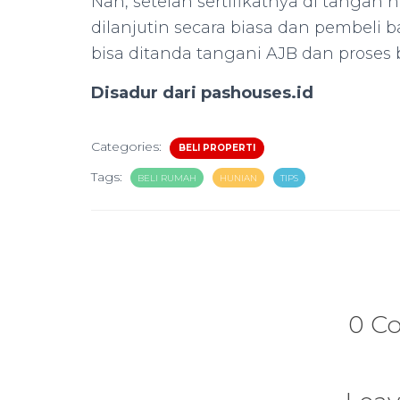
Nah, setelah sertifikatnya di tangan 
dilanjutin secara biasa dan pembeli b
bisa ditanda tangani AJB dan proses b
Disadur dari pashouses.id
Categories:
BELI PROPERTI
Tags:
BELI RUMAH
HUNIAN
TIPS
0 C