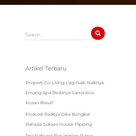
S
Search …
e
a
r
c
h
Artikel Terbaru
f
o
Properti Co-Living Lagi Naik-Naiknya,
r
:
Emang Apa Bedanya Sama Kos-
Kosan Biasa?
Podcast Raditya Dika Bongkar
Rahasia Sukses House Flipping
Tips Nabung Biar Impian Punya