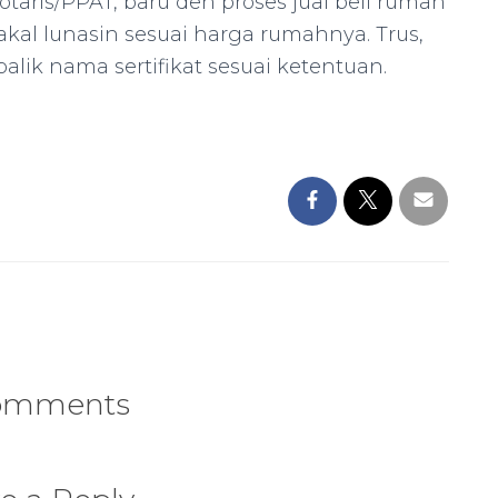
notaris/PPAT, baru deh proses jual beli rumah
akal lunasin sesuai harga rumahnya. Trus,
alik nama sertifikat sesuai ketentuan.
omments