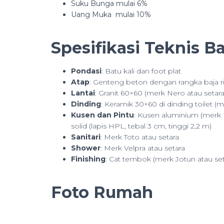
Suku Bunga mulai 6%
Uang Muka mulai 10%
Spesifikasi Teknis 
Pondasi
: Batu kali dan foot plat
Atap
: Genteng beton dengan rangka baja r
Lantai
: Granit 60×60 (merk Nero atau setar
Dinding
: Keramik 30×60 di dinding toilet 
Kusen dan Pintu
: Kusen aluminium (merk In
solid (lapis HPL, tebal 3 cm, tinggi 2,2 m)
Sanitari
: Merk Toto atau setara
Shower
: Merk Velpra atau setara
Finishing
: Cat tembok (merk Jotun atau set
Foto Rumah