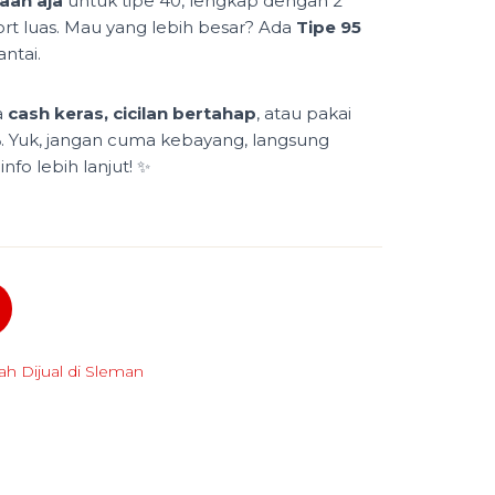
aan aja
untuk tipe 40, lengkap dengan 2
ort luas. Mau yang lebih besar? Ada
Tipe 95
ntai.
a
cash keras, cicilan bertahap
, atau pakai
%
. Yuk, jangan cuma kebayang, langsung
fo lebih lanjut! ✨
h Dijual di Sleman