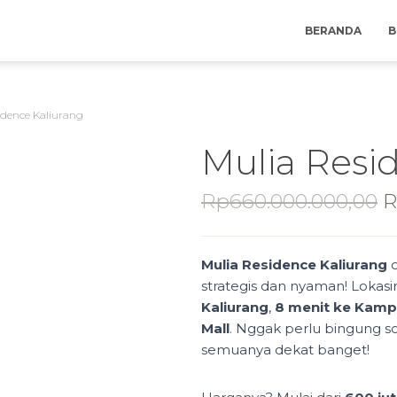
BERANDA
B
idence Kaliurang
Mulia Resi
O
Rp
660.000.000,00
R
p
w
Mulia Residence Kaliurang
c
R
strategis dan nyaman! Lokas
Kaliurang
,
8 menit ke Kamp
Mall
. Nggak perlu bingung so
semuanya dekat banget!