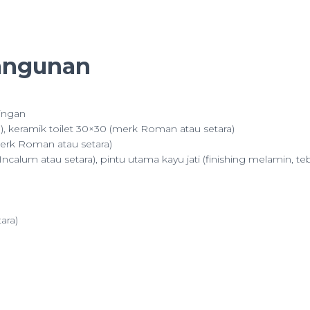
Bangunan
ingan
a), keramik toilet 30×30 (merk Roman atau setara)
(merk Roman atau setara)
calum atau setara), pintu utama kayu jati (finishing melamin, teb
ara)