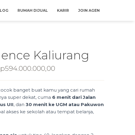
LOG
RUMAH DIJUAL
KARIR
JOIN AGEN
dence Kaliurang
riginal
Current
p
594.000.000,00
rice
price
as:
is:
ocok banget buat kamu yang cari rumah
p660.000.000,00.
Rp594.000.000,00.
inya super dekat, cuma
6 menit dari Jalan
us UII
, dan
30 menit ke UGM atau Pakuwon
al akses ke sekolah atau tempat belanja,