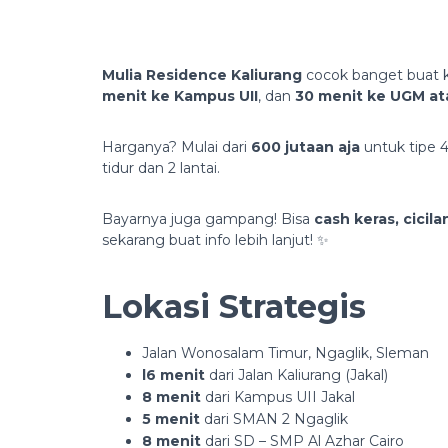
Mulia Residence Kaliurang
cocok banget buat k
menit ke Kampus UII
, dan
30 menit ke UGM at
Harganya? Mulai dari
600 jutaan aja
untuk tipe 4
tidur dan 2 lantai.
Bayarnya juga gampang! Bisa
cash keras, cicil
sekarang buat info lebih lanjut! ✨
Lokasi Strategis
Jalan Wonosalam Timur, Ngaglik, Sleman
l6 menit
dari Jalan Kaliurang (Jakal)
8 menit
dari Kampus UII Jakal
5 menit
dari SMAN 2 Ngaglik
8 menit
dari SD – SMP Al Azhar Cairo