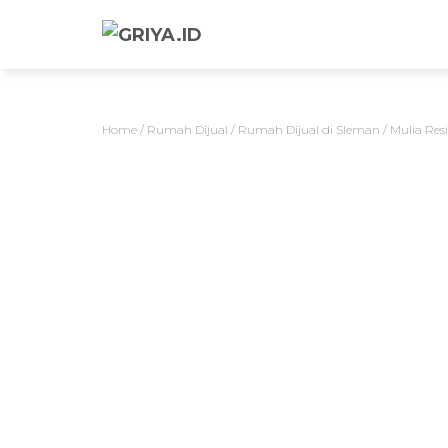
Home
/
Rumah Dijual
/
Rumah Dijual di Sleman
/ Mulia Res