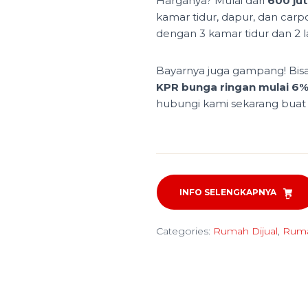
Harganya? Mulai dari
600 jut
kamar tidur, dapur, dan carp
dengan 3 kamar tidur dan 2 la
Bayarnya juga gampang! Bis
KPR bunga ringan mulai 6
hubungi kami sekarang buat in
INFO SELENGKAPNYA
Categories:
Rumah Dijual
,
Ruma