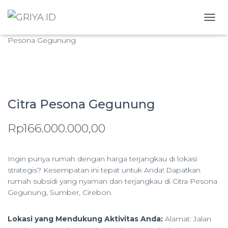
Home
/
Rumah Dijual
/
Rumah Dijual di Cirebon
/ Citra
TOGG
Pesona Gegunung
Citra Pesona Gegunung
Rp
166.000.000,00
Ingin punya rumah dengan harga terjangkau di lokasi
strategis? Kesempatan ini tepat untuk Anda! Dapatkan
rumah subsidi yang nyaman dan terjangkau di Citra Pesona
Gegunung, Sumber, Cirebon.
Lokasi yang Mendukung Aktivitas Anda:
Alamat: Jalan