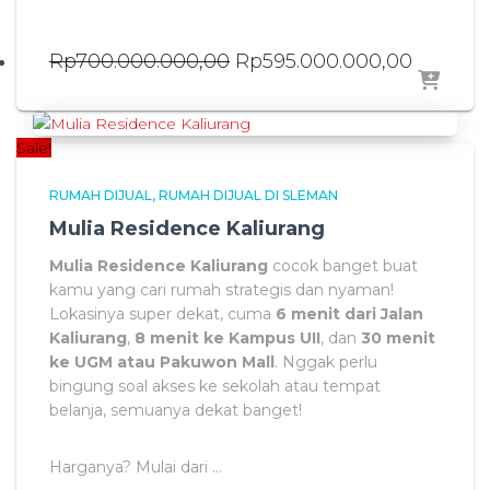
Original
Current
Rp
700.000.000,00
Rp
595.000.000,00
price
price
was:
is:
Rp700.000.000,00.
Rp595.0
Sale!
RUMAH DIJUAL
RUMAH DIJUAL DI SLEMAN
Mulia Residence Kaliurang
Mulia Residence Kaliurang
cocok banget buat
kamu yang cari rumah strategis dan nyaman!
Lokasinya super dekat, cuma
6 menit dari Jalan
Kaliurang
,
8 menit ke Kampus UII
, dan
30 menit
ke UGM atau Pakuwon Mall
. Nggak perlu
bingung soal akses ke sekolah atau tempat
belanja, semuanya dekat banget!
Harganya? Mulai dari …