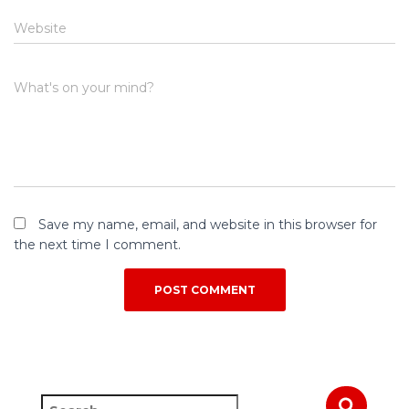
Website
What's on your mind?
Save my name, email, and website in this browser for
the next time I comment.
S