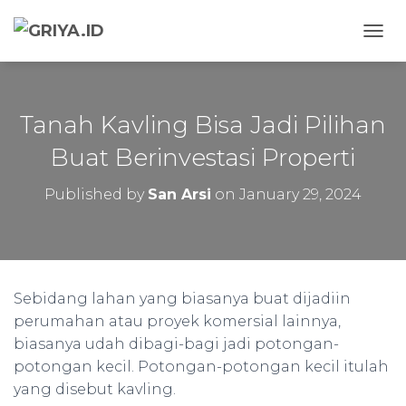
TOGG
Tanah Kavling Bisa Jadi Pilihan
Buat Berinvestasi Properti
Published by
San Arsi
on
January 29, 2024
Sebidang lahan yang biasanya buat dijadiin
perumahan atau proyek komersial lainnya,
biasanya udah dibagi-bagi jadi potongan-
potongan kecil. Potongan-potongan kecil itulah
yang disebut kavling.