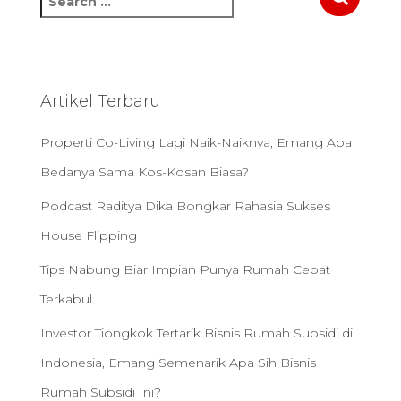
e
a
r
c
h
Artikel Terbaru
f
o
Properti Co-Living Lagi Naik-Naiknya, Emang Apa
r
:
Bedanya Sama Kos-Kosan Biasa?
Podcast Raditya Dika Bongkar Rahasia Sukses
House Flipping
Tips Nabung Biar Impian Punya Rumah Cepat
Terkabul
Investor Tiongkok Tertarik Bisnis Rumah Subsidi di
Indonesia, Emang Semenarik Apa Sih Bisnis
Rumah Subsidi Ini?