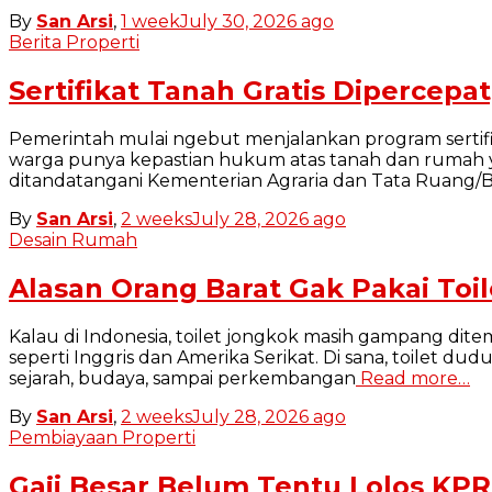
By
San Arsi
,
1 week
July 30, 2026
ago
Berita Properti
Sertifikat Tanah Gratis Dipercepa
Pemerintah mulai ngebut menjalankan program sertifi
warga punya kepastian hukum atas tanah dan rumah ya
ditandatangani Kementerian Agraria dan Tata Ruang
By
San Arsi
,
2 weeks
July 28, 2026
ago
Desain Rumah
Alasan Orang Barat Gak Pakai Toi
Kalau di Indonesia, toilet jongkok masih gampang ditem
seperti Inggris dan Amerika Serikat. Di sana, toilet d
sejarah, budaya, sampai perkembangan
Read more…
By
San Arsi
,
2 weeks
July 28, 2026
ago
Pembiayaan Properti
Gaji Besar Belum Tentu Lolos KPR