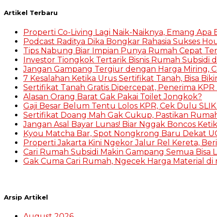
Artikel Terbaru
Properti Co-Living Lagi Naik-Naiknya, Emang Apa
Podcast Raditya Dika Bongkar Rahasia Sukses Hou
Tips Nabung Biar Impian Punya Rumah Cepat Te
Investor Tiongkok Tertarik Bisnis Rumah Subsidi d
Jangan Gampang Tergiur dengan Harga Miring, 
7 Kesalahan Ketika Urus Sertifikat Tanah, Bisa Bik
Sertifikat Tanah Gratis Dipercepat, Penerima KPR 
Alasan Orang Barat Gak Pakai Toilet Jongkok?
Gaji Besar Belum Tentu Lolos KPR, Cek Dulu SLI
Sertifikat Doang Mah Gak Cukup, Pastikan Ruma
Jangan Asal Bayar Lunas! Biar Nggak Boncos Keti
Kyou Matcha Bar, Spot Nongkrong Baru Dekat UG
Properti Jakarta Kini Ngekor Jalur Rel Kereta, Be
Cari Rumah Subsidi Makin Gampang Semua Bisa L
Gak Cuma Cari Rumah, Ngecek Harga Material di r
Arsip Artikel
August 2026