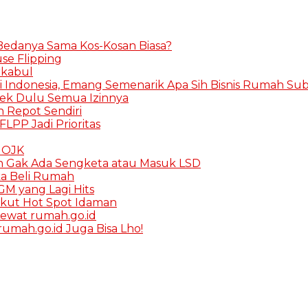
 Bedanya Sama Kos-Kosan Biasa?
se Flipping
rkabul
i Indonesia, Emang Semenarik Apa Sih Bisnis Rumah Subs
Cek Dulu Semua Izinnya
in Repot Sendiri
FLPP Jadi Prioritas
K OJK
h Gak Ada Sengketa atau Masuk LSD
ka Beli Rumah
M yang Lagi Hits
rikut Hot Spot Idaman
ewat rumah.go.id
umah.go.id Juga Bisa Lho!