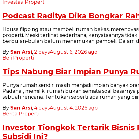
Investasi Properti
Podcast Raditya Dika Bongkar Rah
House flipping atau membeli rumah bekas, merenovasiny
properti. Meski terlihat sederhana, kenyataannya tid
berbulan-bulan belum menemukan pembeli. Dalam dis
By
San Arsi
,
2 days
August 6, 2026
ago
Beli Properti
Tips Nabung Biar Impian Punya 
Punya rumah sendiri masih menjadi impian banyak oran
Padahal, memiliki rumah bukan semata soal besarnya 
sebuah rencana. Tentukan seperti apa rumah yang dii
By
San Arsi
,
4 days
August 4, 2026
ago
Berita Properti
Investor Tiongkok Tertarik Bisni
Subsidi Ini?