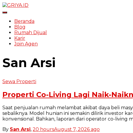
Toggle Navigation
Beranda
Blog
Rumah Dijual
Karir
Join Agen
San Arsi
Sewa Properti
Properti Co-Living Lagi Naik-Nai
Saat penjualan rumah melambat akibat daya beli masy
sebaliknya. Model hunian ini semakin dilirik investo
konvensional. Bahkan, laporan dari operator co-livin
By
San Arsi
,
20 hours
August 7, 2026
ago