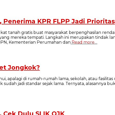
t, Penerima KPR FLPP Jadi Prioritas
kat tanah gratis buat masyarakat berpenghasilan renda
ng mereka tempati. Langkah ini merupakan tindak lanj
/BPN, Kementerian Perumahan dan
Read more…
let Jongkok?
ui, apalagi di rumah-rumah lama, sekolah, atau fasilita
uduk sudah jadi standar sejak lama. Ternyata, alasannya
, Cek Dulu SLIK OJK