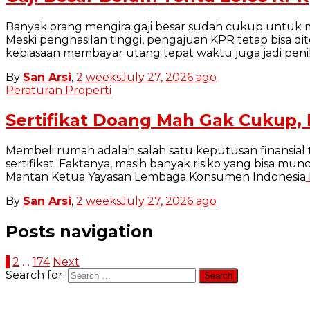
Banyak orang mengira gaji besar sudah cukup untuk 
Meski penghasilan tinggi, pengajuan KPR tetap bisa d
kebiasaan membayar utang tepat waktu juga jadi peni
By
San Arsi
,
2 weeks
July 27, 2026
ago
Peraturan Properti
Sertifikat Doang Mah Gak Cukup,
Membeli rumah adalah salah satu keputusan finansial
sertifikat. Faktanya, masih banyak risiko yang bisa m
Mantan Ketua Yayasan Lembaga Konsumen Indonesia
By
San Arsi
,
2 weeks
July 27, 2026
ago
Posts navigation
1
2
…
174
Next
Search for: