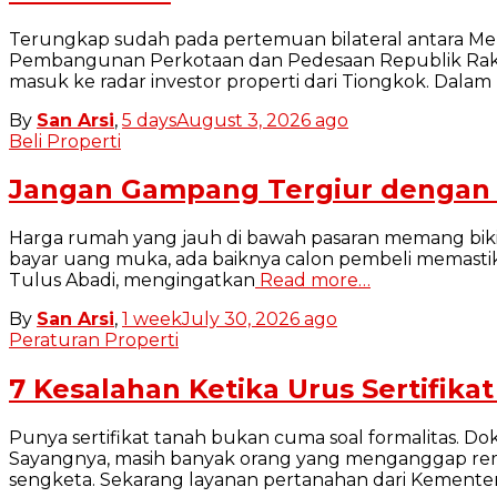
Terungkap sudah pada pertemuan bilateral antara M
Pembangunan Perkotaan dan Pedesaan Republik Rakyat 
masuk ke radar investor properti dari Tiongkok. Dala
By
San Arsi
,
5 days
August 3, 2026
ago
Beli Properti
Jangan Gampang Tergiur dengan H
Harga rumah yang jauh di bawah pasaran memang bikin
bayar uang muka, ada baiknya calon pembeli memastik
Tulus Abadi, mengingatkan
Read more…
By
San Arsi
,
1 week
July 30, 2026
ago
Peraturan Properti
7 Kesalahan Ketika Urus Sertifikat
Punya sertifikat tanah bukan cuma soal formalitas. Do
Sayangnya, masih banyak orang yang menganggap remeh
sengketa. Sekarang layanan pertanahan dari Kement