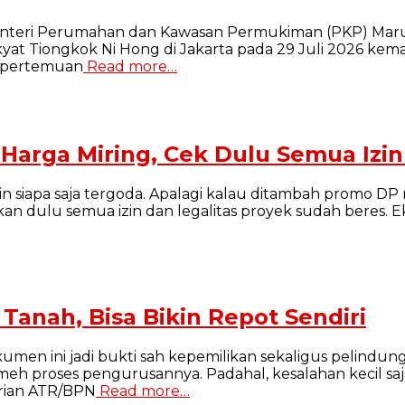
enteri Perumahan dan Kawasan Permukiman (PKP) Maru
Tiongkok Ni Hong di Jakarta pada 29 Juli 2026 kemari
m pertemuan
Read more…
arga Miring, Cek Dulu Semua Izi
 siapa saja tergoda. Apalagi kalau ditambah promo DP 
an dulu semua izin dan legalitas proyek sudah beres. 
 Tanah, Bisa Bikin Repot Sendiri
kumen ini jadi bukti sah kepemilikan sekaligus pelindun
 proses pengurusannya. Padahal, kesalahan kecil saja
erian ATR/BPN
Read more…