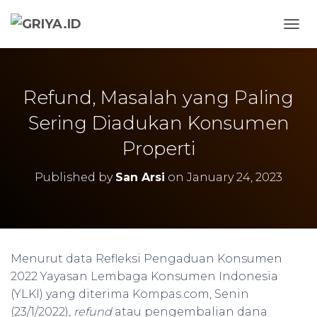
TOGG
Refund, Masalah yang Paling
Sering Diadukan Konsumen
Properti
Published by
San Arsi
on
January 24, 2023
Menurut data Refleksi Pengaduan Konsumen
2022 Yayasan Lembaga Konsumen Indonesia
(YLKI) yang diterima Kompas.com, Senin
(23/1/2022),
refund
atau pengembalian dana