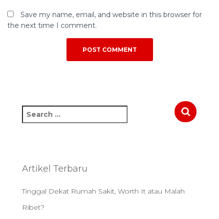
Save my name, email, and website in this browser for
the next time I comment.
S
e
a
r
c
h
Artikel Terbaru
f
o
Tinggal Dekat Rumah Sakit, Worth It atau Malah
r
:
Ribet?