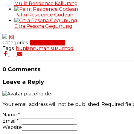
Mulia Residence Kaliurang
Palm Residence Godean
Citra Pesona Gegunung
{6}
Categories:
Desain Rumah
Tags:
hunian
rumah susun
tod
0 Comments
Leave a Reply
Your email address will not be published.
Required fie
Name
*
Email
*
Website