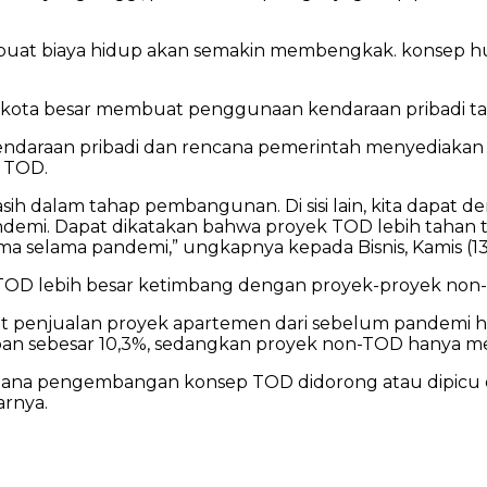
buat biaya hidup akan semakin membengkak. konsep huni
a-kota besar membuat penggunaan kendaraan pribadi tak
kendaraan pribadi dan rencana pemerintah menyediakan 
n TOD.
asih dalam tahap pembangunan. Di sisi lain, kita dapat
andemi. Dapat dikatakan bahwa proyek TOD lebih taha
ma selama pandemi,” ungkapnya kepada Bisnis, Kamis (13
 TOD lebih besar ketimbang dengan proyek-proyek no
penjualan proyek apartemen dari sebelum pandemi hin
pan sebesar 10,3%, sedangkan proyek non-TOD hanya me
aimana pengembangan konsep TOD didorong atau dipic
arnya.