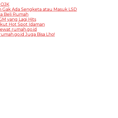
K OJK
h Gak Ada Sengketa atau Masuk LSD
ka Beli Rumah
M yang Lagi Hits
rikut Hot Spot Idaman
ewat rumah.go.id
umah.go.id Juga Bisa Lho!