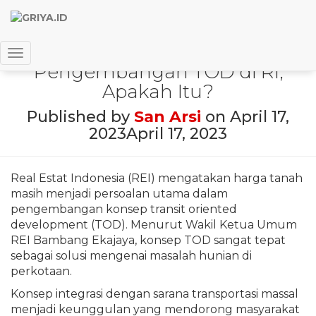
REI Beberkan Masalah Utama
Toggle Navigation
Pengembangan TOD di RI,
Apakah Itu?
Published by
San Arsi
on
April 17,
2023
April 17, 2023
Real Estat Indonesia (REI) mengatakan harga tanah
masih menjadi persoalan utama dalam
pengembangan konsep transit oriented
development (TOD). Menurut Wakil Ketua Umum
REI Bambang Ekajaya, konsep TOD sangat tepat
sebagai solusi mengenai masalah hunian di
perkotaan.
Konsep integrasi dengan sarana transportasi massal
menjadi keunggulan yang mendorong masyarakat