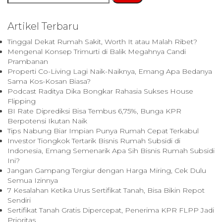
for:
Artikel Terbaru
Tinggal Dekat Rumah Sakit, Worth It atau Malah Ribet?
Mengenal Konsep Trimurti di Balik Megahnya Candi
Prambanan
Properti Co-Living Lagi Naik-Naiknya, Emang Apa Bedanya
Sama Kos-Kosan Biasa?
Podcast Raditya Dika Bongkar Rahasia Sukses House
Flipping
BI Rate Diprediksi Bisa Tembus 6,75%, Bunga KPR
Berpotensi Ikutan Naik
Tips Nabung Biar Impian Punya Rumah Cepat Terkabul
Investor Tiongkok Tertarik Bisnis Rumah Subsidi di
Indonesia, Emang Semenarik Apa Sih Bisnis Rumah Subsidi
Ini?
Jangan Gampang Tergiur dengan Harga Miring, Cek Dulu
Semua Izinnya
7 Kesalahan Ketika Urus Sertifikat Tanah, Bisa Bikin Repot
Sendiri
Sertifikat Tanah Gratis Dipercepat, Penerima KPR FLPP Jadi
Prioritas