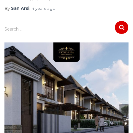
By
San Arsi
,
4 years
ago
S
Search …
e
a
r
c
h
f
o
r
: