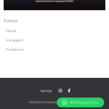
Follow
Tiktok
Instagram
Facebook
TIKTOK
#WAAjaDulu
Hestia | Developed by
ThemeIsle