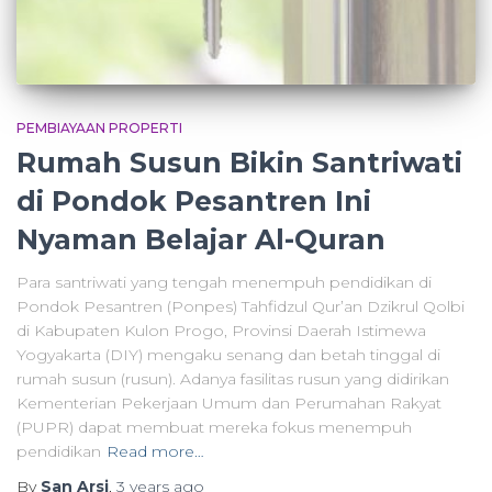
PEMBIAYAAN PROPERTI
Rumah Susun Bikin Santriwati
di Pondok Pesantren Ini
Nyaman Belajar Al-Quran
Para santriwati yang tengah menempuh pendidikan di
Pondok Pesantren (Ponpes) Tahfidzul Qur’an Dzikrul Qolbi
di Kabupaten Kulon Progo, Provinsi Daerah Istimewa
Yogyakarta (DIY) mengaku senang dan betah tinggal di
rumah susun (rusun). Adanya fasilitas rusun yang didirikan
Kementerian Pekerjaan Umum dan Perumahan Rakyat
(PUPR) dapat membuat mereka fokus menempuh
pendidikan
Read more…
By
San Arsi
,
3 years
ago