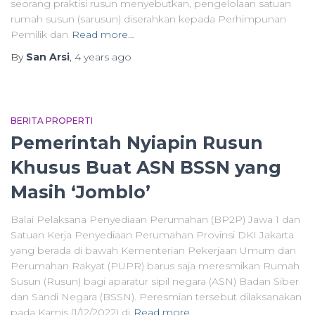
seorang praktisi rusun menyebutkan, pengelolaan satuan
rumah susun (sarusun) diserahkan kepada Perhimpunan
Pemilik dan
Read more…
By
San Arsi
,
4 years
ago
BERITA PROPERTI
Pemerintah Nyiapin Rusun
Khusus Buat ASN BSSN yang
Masih ‘Jomblo’
Balai Pelaksana Penyediaan Perumahan (BP2P) Jawa 1 dan
Satuan Kerja Penyediaan Perumahan Provinsi DKI Jakarta
yang berada di bawah Kementerian Pekerjaan Umum dan
Perumahan Rakyat (PUPR) barus saja meresmikan Rumah
Susun (Rusun) bagi aparatur sipil negara (ASN) Badan Siber
dan Sandi Negara (BSSN). Peresmian tersebut dilaksanakan
pada Kamis (1/12/2022) di
Read more…