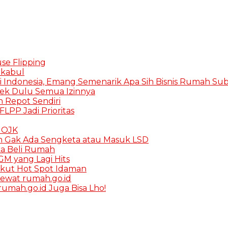
se Flipping
rkabul
i Indonesia, Emang Semenarik Apa Sih Bisnis Rumah Subs
Cek Dulu Semua Izinnya
in Repot Sendiri
FLPP Jadi Prioritas
K OJK
h Gak Ada Sengketa atau Masuk LSD
ka Beli Rumah
M yang Lagi Hits
rikut Hot Spot Idaman
ewat rumah.go.id
umah.go.id Juga Bisa Lho!