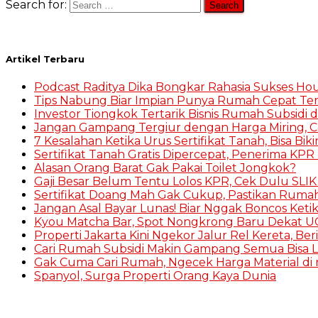
Search for:
Artikel Terbaru
Podcast Raditya Dika Bongkar Rahasia Sukses Hou
Tips Nabung Biar Impian Punya Rumah Cepat Te
Investor Tiongkok Tertarik Bisnis Rumah Subsidi d
Jangan Gampang Tergiur dengan Harga Miring, 
7 Kesalahan Ketika Urus Sertifikat Tanah, Bisa Bik
Sertifikat Tanah Gratis Dipercepat, Penerima KPR 
Alasan Orang Barat Gak Pakai Toilet Jongkok?
Gaji Besar Belum Tentu Lolos KPR, Cek Dulu SLI
Sertifikat Doang Mah Gak Cukup, Pastikan Ruma
Jangan Asal Bayar Lunas! Biar Nggak Boncos Keti
Kyou Matcha Bar, Spot Nongkrong Baru Dekat UG
Properti Jakarta Kini Ngekor Jalur Rel Kereta, Be
Cari Rumah Subsidi Makin Gampang Semua Bisa L
Gak Cuma Cari Rumah, Ngecek Harga Material di r
Spanyol, Surga Properti Orang Kaya Dunia