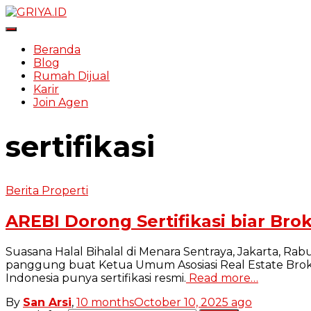
Toggle Navigation
Beranda
Blog
Rumah Dijual
Karir
Join Agen
sertifikasi
Berita Properti
AREBI Dorong Sertifikasi biar Bro
Suasana Halal Bihalal di Menara Sentraya, Jakarta, Rab
panggung buat Ketua Umum Asosiasi Real Estate Broker
Indonesia punya sertifikasi resmi.
Read more…
By
San Arsi
,
10 months
October 10, 2025
ago