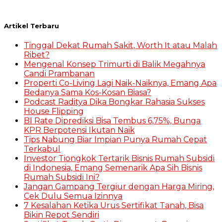
Artikel Terbaru
Tinggal Dekat Rumah Sakit, Worth It atau Malah
Ribet?
Mengenal Konsep Trimurti di Balik Megahnya
Candi Prambanan
Properti Co-Living Lagi Naik-Naiknya, Emang Apa
Bedanya Sama Kos-Kosan Biasa?
Podcast Raditya Dika Bongkar Rahasia Sukses
House Flipping
BI Rate Diprediksi Bisa Tembus 6,75%, Bunga
KPR Berpotensi Ikutan Naik
Tips Nabung Biar Impian Punya Rumah Cepat
Terkabul
Investor Tiongkok Tertarik Bisnis Rumah Subsidi
di Indonesia, Emang Semenarik Apa Sih Bisnis
Rumah Subsidi Ini?
Jangan Gampang Tergiur dengan Harga Miring,
Cek Dulu Semua Izinnya
7 Kesalahan Ketika Urus Sertifikat Tanah, Bisa
Bikin Repot Sendiri