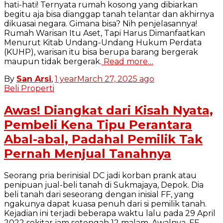
hati-hati! Ternyata rumah kosong yang dibiarkan
begitu aja bisa dianggap tanah telantar dan akhirnya
dikuasai negara. Gimana bisa? Nih penjelasannya!
Rumah Warisan Itu Aset, Tapi Harus Dimanfaatkan
Menurut Kitab Undang-Undang Hukum Perdata
(KUHP), warisan itu bisa berupa barang bergerak
maupun tidak bergerak.
Read more…
By
San Arsi
,
1 year
March 27, 2025
ago
Beli Properti
Awas! Diangkat dari Kisah Nyata,
Pembeli Kena Tipu Perantara
Abal-abal, Padahal Pemilik Tak
Pernah Menjual Tanahnya
Seorang pria berinisial DC jadi korban prank atau
penipuan jual-beli tanah di Sukmajaya, Depok. Dia
beli tanah dari seseorang dengan inisial FF, yang
ngakunya dapat kuasa penuh dari si pemilik tanah.
Kejadian ini terjadi beberapa waktu lalu pada 29 April
2022 sekitar jam setengah 12 malam. Awalnya, FF