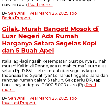
nawarin dua
Read more…
By
San Arsi
,
1 year
March 26, 2025
ago
Berita Properti
Gilak, Murah Banget! Mosok di
Luar Negeri Ada Rumah
Harganya Setara Segelas Kopi
dan 5 Buah Apel
Italia lagi-lagi ngasih kesempatan buat punya rumah
murah! Kali ini di Penne, ada rumah cuma 1 euro alias
setara Rp 17.851—lebih murah dari segelas kopi di
Indonesia lho. Syaratnya? Lo harus tinggal di sana dan
renovasi rumah dalam 3 tahun. Gak perlu DP, tapi
harus bayar deposit 2.000-5.000 euro (Rp
Read
more…
By
San Arsi
,
1 year
March 25, 2025
ago
Investasi Properti