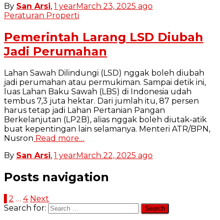
By
San Arsi
,
1 year
March 23, 2025
ago
Peraturan Properti
Pemerintah Larang LSD Diubah
Jadi Perumahan
Lahan Sawah Dilindungi (LSD) nggak boleh diubah
jadi perumahan atau permukiman. Sampai detik ini,
luas Lahan Baku Sawah (LBS) di Indonesia udah
tembus 7,3 juta hektar. Dari jumlah itu, 87 persen
harus tetap jadi Lahan Pertanian Pangan
Berkelanjutan (LP2B), alias nggak boleh diutak-atik
buat kepentingan lain selamanya. Menteri ATR/BPN,
Nusron
Read more…
By
San Arsi
,
1 year
March 22, 2025
ago
Posts navigation
1
2
…
4
Next
Search for: