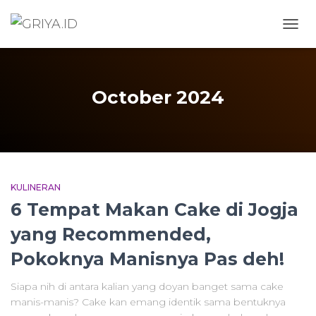
TOGG
October 2024
KULINERAN
6 Tempat Makan Cake di Jogja
yang Recommended,
Pokoknya Manisnya Pas deh!
Siapa nih di antara kalian yang doyan banget sama cake
manis-manis? Cake kan emang identik sama bentuknya