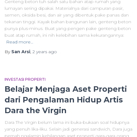
Genteng beton tuh salah satu bahan atap rumah yang
lumayan sering dipakai. Materialnya dari campuran pasir,
semen, oksida besi, dan air yang dibentuk pake panas dan
tekanan tinggi. Kayak bahan bangunan lain, genteng beton
punya plus-minus. Buat yang pengen pake genteng beton
buat atap rumah, ini nih kelebihan sama kekurangannya:
Read more…
By
San Arsi
,
2 years
ago
INVESTASI PROPERTI
Belajar Menjaga Aset Properti
dari Pengalaman Hidup Artis
Dara the Virgin
Dara The Virgin belum lama ini buka-bukaan soal hidupnya
yang penuh lika-liku. Selain jadi generasi sandwich, Dara juga
pernah ngalamin kehilangan aset properti gara-gara orang