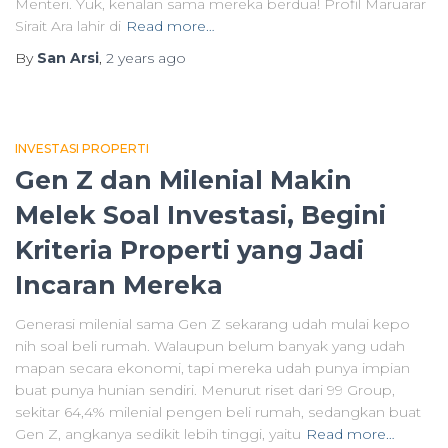
Menteri. Yuk, kenalan sama mereka berdua! Profil Maruarar
Sirait Ara lahir di
Read more…
By
San Arsi
,
2 years
ago
INVESTASI PROPERTI
Gen Z dan Milenial Makin
Melek Soal Investasi, Begini
Kriteria Properti yang Jadi
Incaran Mereka
Generasi milenial sama Gen Z sekarang udah mulai kepo
nih soal beli rumah. Walaupun belum banyak yang udah
mapan secara ekonomi, tapi mereka udah punya impian
buat punya hunian sendiri. Menurut riset dari 99 Group,
sekitar 64,4% milenial pengen beli rumah, sedangkan buat
Gen Z, angkanya sedikit lebih tinggi, yaitu
Read more…