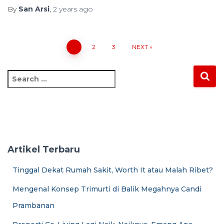
By
San Arsi
,
2 years
ago
Posts
1
2
3
NEXT
navigation
S
e
a
r
c
h
f
Artikel Terbaru
o
r
Tinggal Dekat Rumah Sakit, Worth It atau Malah Ribet?
:
Mengenal Konsep Trimurti di Balik Megahnya Candi
Prambanan