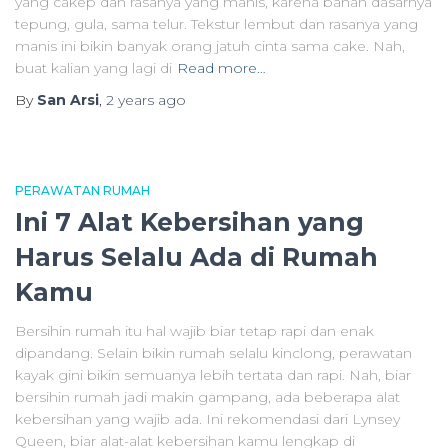
yang cakep dan rasanya yang manis, karena bahan dasarnya
tepung, gula, sama telur. Tekstur lembut dan rasanya yang
manis ini bikin banyak orang jatuh cinta sama cake. Nah,
buat kalian yang lagi di
Read more…
By
San Arsi
,
2 years
ago
PERAWATAN RUMAH
Ini 7 Alat Kebersihan yang
Harus Selalu Ada di Rumah
Kamu
Bersihin rumah itu hal wajib biar tetap rapi dan enak
dipandang. Selain bikin rumah selalu kinclong, perawatan
kayak gini bikin semuanya lebih tertata dan rapi. Nah, biar
bersihin rumah jadi makin gampang, ada beberapa alat
kebersihan yang wajib ada. Ini rekomendasi dari Lynsey
Queen, biar alat-alat kebersihan kamu lengkap di