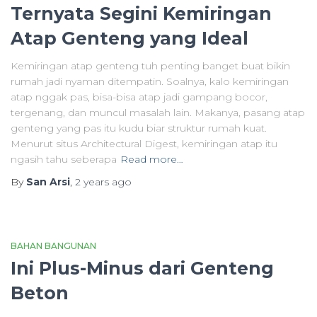
Ternyata Segini Kemiringan
Atap Genteng yang Ideal
Kemiringan atap genteng tuh penting banget buat bikin
rumah jadi nyaman ditempatin. Soalnya, kalo kemiringan
atap nggak pas, bisa-bisa atap jadi gampang bocor,
tergenang, dan muncul masalah lain. Makanya, pasang atap
genteng yang pas itu kudu biar struktur rumah kuat.
Menurut situs Architectural Digest, kemiringan atap itu
ngasih tahu seberapa
Read more…
By
San Arsi
,
2 years
ago
BAHAN BANGUNAN
Ini Plus-Minus dari Genteng
Beton