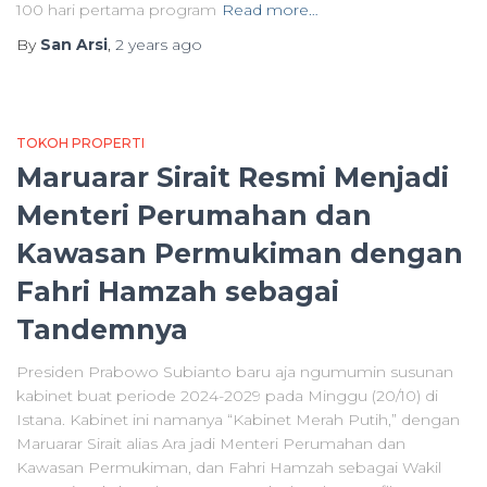
100 hari pertama program
Read more…
By
San Arsi
,
2 years
ago
TOKOH PROPERTI
Maruarar Sirait Resmi Menjadi
Menteri Perumahan dan
Kawasan Permukiman dengan
Fahri Hamzah sebagai
Tandemnya
Presiden Prabowo Subianto baru aja ngumumin susunan
kabinet buat periode 2024-2029 pada Minggu (20/10) di
Istana. Kabinet ini namanya “Kabinet Merah Putih,” dengan
Maruarar Sirait alias Ara jadi Menteri Perumahan dan
Kawasan Permukiman, dan Fahri Hamzah sebagai Wakil