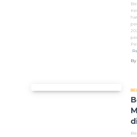
Be
Ke
ha
pe
20
pe
Pe
R
B
BE
B
M
d
Be