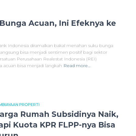
 Bunga Acuan, Ini Efeknya ke
ank Indonesia diramalkan bakal menahan suku bunga
k langsung bisa menjadi sentimen positif bagi sektor
Persatuan Perusahaan Realestat Indonesia (REI)
acuan bisa menjadi langkah
Read more…
MBIAYAAN PROPERTI
arga Rumah Subsidinya Naik,
api Kuota KPR FLPP-nya Bisa
urun