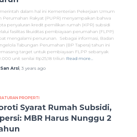
merintah dalam hal ini Kementerian Pekerjaan Umum
n Perumahan Rakyat (PUPR) menyampaikan bahwa
ota penyaluran kredit pemilikan rumah (KPR) subsidi
lalui fasilitas likuiditas pembiayaan perumahan (FLPP)
pat mengalami penurunan. Sebagai informasi, Badan
ngelola Tabungan Perumahan (BP Tapera) tahun ini
masang target untuk pembiayaan FLPP sebanyak
.000 unit senilai Rp25,18 triliun
Read more…
y
San Arsi
,
3 years
ago
RATURAN PROPERTI
oroti Syarat Rumah Subsidi,
persi: MBR Harus Nunggu 2
ahun