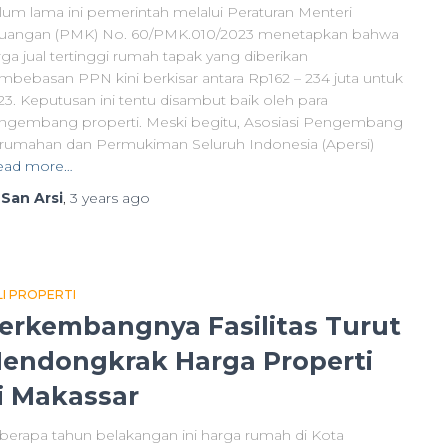
lum lama ini pemerintah melalui Peraturan Menteri
uangan (PMK) No. 60/PMK.010/2023 menetapkan bahwa
rga jual tertinggi rumah tapak yang diberikan
mbebasan PPN kini berkisar antara Rp162 – 234 juta untuk
23. Keputusan ini tentu disambut baik oleh para
ngembang properti. Meski begitu, Asosiasi Pengembang
rumahan dan Permukiman Seluruh Indonesia (Apersi)
ead more…
y
San Arsi
,
3 years
ago
LI PROPERTI
erkembangnya Fasilitas Turut
endongkrak Harga Properti
i Makassar
berapa tahun belakangan ini harga rumah di Kota