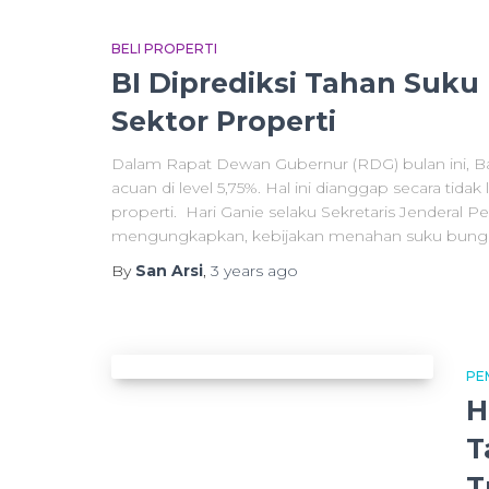
BELI PROPERTI
BI Diprediksi Tahan Suku
Sektor Properti
Dalam Rapat Dewan Gubernur (RDG) bulan ini, B
acuan di level 5,75%. Hal ini dianggap secara tida
properti. Hari Ganie selaku Sekretaris Jenderal 
mengungkapkan, kebijakan menahan suku bunga 
By
San Arsi
,
3 years
ago
PE
H
T
T