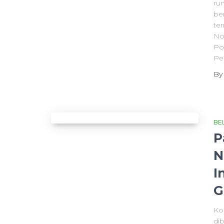
ru
be
te
No
Po
Pe
B
BE
P
N
I
G
Ko
di