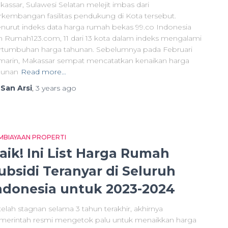
assar, Sulawesi Selatan melejit imbas dari
rkembangan fasilitas pendukung di Kota tersebut.
nurut indeks data harga rumah bekas 99.co Indonesia
n Rumah123.com, 11 dari 13 kota dalam indeks mengalami
rtumbuhan harga tahunan. Sebelumnya pada Februari
marin, Makassar sempat mencatatkan kenaikan harga
hunan
Read more…
y
San Arsi
,
3 years
ago
MBIAYAAN PROPERTI
aik! Ini List Harga Rumah
ubsidi Teranyar di Seluruh
ndonesia untuk 2023-2024
elah stagnan selama 3 tahun terakhir, akhirnya
merintah resmi mengetok palu untuk menaikkan harga