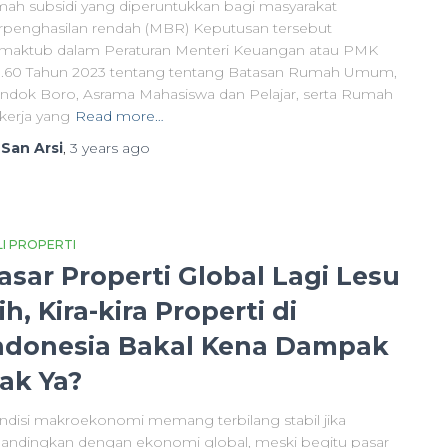
mah subsidi yang diperuntukkan bagi masyarakat
rpenghasilan rendah (MBR) Keputusan tersebut
rmaktub dalam Peraturan Menteri Keuangan atau PMK
.60 Tahun 2023 tentang tentang Batasan Rumah Umum,
ndok Boro, Asrama Mahasiswa dan Pelajar, serta Rumah
kerja yang
Read more…
y
San Arsi
,
3 years
ago
LI PROPERTI
asar Properti Global Lagi Lesu
ih, Kira-kira Properti di
ndonesia Bakal Kena Dampak
ak Ya?
ndisi makroekonomi memang terbilang stabil jika
bandingkan dengan ekonomi global, meski begitu pasar