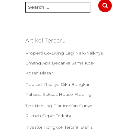
S
e
a
r
c
h
Artikel Terbaru
f
o
Properti Co-Living Lagi Naik-Naiknya,
r
Emang Apa Bedanya Sama Kos-
:
Kosan Biasa?
Podcast Raditya Dika Bongkar
Rahasia Sukses House Flipping
Tips Nabung Biar Impian Punya
Rumah Cepat Terkabul
Investor Tiongkok Tertarik Bisnis