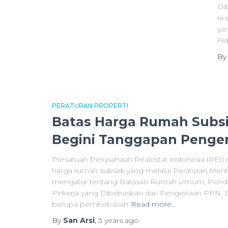
Di
re
ya
Fe
B
PERATURAN PROPERTI
Batas Harga Rumah Subsid
Begini Tanggapan Peng
Persatuan Perusahaan Realestat Indonesia (REI
harga rumah subsidi yang melalui Peraturan Men
mengatur tentang Batasan Rumah Umum, Pondok
Pekerja yang Dibebaskan dari Pengenaan PPN. D
berupa pembebasan
Read more…
By
San Arsi
,
3 years
ago