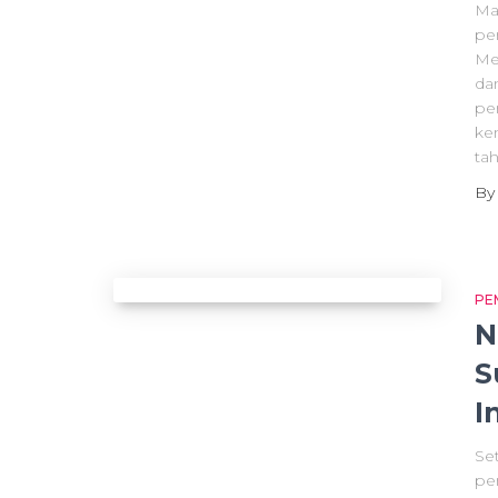
Mak
pe
Me
da
pe
ke
ta
B
PE
N
S
I
Set
pe