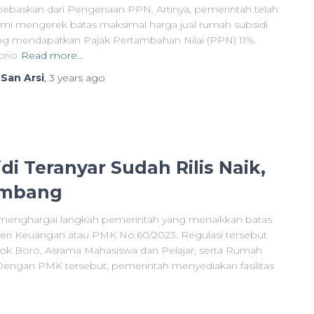
bebaskan dari Pengenaan PPN. Artinya, pemerintah telah
smi mengerek batas maksimal harga jual rumah subsidi
ng mendapatkan Pajak Pertambahan Nilai (PPN) 11%.
brio
Read more…
y
San Arsi
,
3 years
ago
i Teranyar Sudah Rilis Naik,
embang
) menghargai langkah pemerintah yang menaikkan batas
teri Keuangan atau PMK No.60/2023. Regulasi tersebut
 Boro, Asrama Mahasiswa dan Pelajar, serta Rumah
engan PMK tersebut, pemerintah menyediakan fasilitas