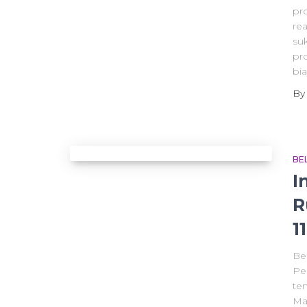
pr
rea
su
pro
bia
B
BE
I
R
1
Be
Pe
te
Ma