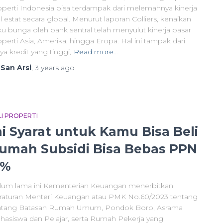
operti Indonesia bisa terdampak dari melemahnya kinerja
l estat secara global. Menurut laporan Colliers, kenaikan
ku bunga oleh bank sentral telah menyulut kinerja pasar
perti Asia, Amerika, hingga Eropa. Hal ini tampak dari
ya kredit yang tinggi,
Read more…
y
San Arsi
,
3 years
ago
LI PROPERTI
ni Syarat untuk Kamu Bisa Beli
umah Subsidi Bisa Bebas PPN
1%
lum lama ini Kementerian Keuangan menerbitkan
raturan Menteri Keuangan atau PMK No.60/2023 tentang
ntang Batasan Rumah Umum, Pondok Boro, Asrama
hasiswa dan Pelajar, serta Rumah Pekerja yang