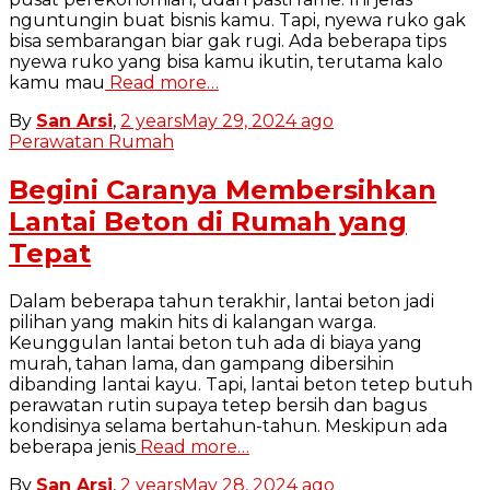
nguntungin buat bisnis kamu. Tapi, nyewa ruko gak
bisa sembarangan biar gak rugi. Ada beberapa tips
nyewa ruko yang bisa kamu ikutin, terutama kalo
kamu mau
Read more…
By
San Arsi
,
2 years
May 29, 2024
ago
Perawatan Rumah
Begini Caranya Membersihkan
Lantai Beton di Rumah yang
Tepat
Dalam beberapa tahun terakhir, lantai beton jadi
pilihan yang makin hits di kalangan warga.
Keunggulan lantai beton tuh ada di biaya yang
murah, tahan lama, dan gampang dibersihin
dibanding lantai kayu. Tapi, lantai beton tetep butuh
perawatan rutin supaya tetep bersih dan bagus
kondisinya selama bertahun-tahun. Meskipun ada
beberapa jenis
Read more…
By
San Arsi
,
2 years
May 28, 2024
ago