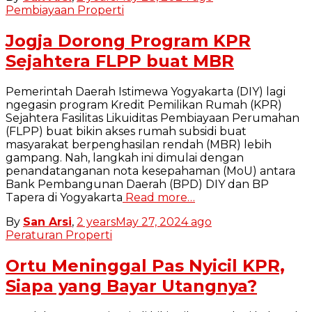
Pembiayaan Properti
Jogja Dorong Program KPR
Sejahtera FLPP buat MBR
Pemerintah Daerah Istimewa Yogyakarta (DIY) lagi
ngegasin program Kredit Pemilikan Rumah (KPR)
Sejahtera Fasilitas Likuiditas Pembiayaan Perumahan
(FLPP) buat bikin akses rumah subsidi buat
masyarakat berpenghasilan rendah (MBR) lebih
gampang. Nah, langkah ini dimulai dengan
penandatanganan nota kesepahaman (MoU) antara
Bank Pembangunan Daerah (BPD) DIY dan BP
Tapera di Yogyakarta
Read more…
By
San Arsi
,
2 years
May 27, 2024
ago
Peraturan Properti
Ortu Meninggal Pas Nyicil KPR,
Siapa yang Bayar Utangnya?