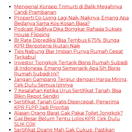
Mengenal Konsep Trimurti di Balik Megahnya
Candi Prambanan
Properti Co-Living Lagi Naik-Naiknya, Emang Apa
Bedanya Sama Kos-Kosan Biasa?
Podcast Raditya Dika Bongkar Rahasia Sukses
House Flipping
BI Rate Diprediksi Bisa Tembus 6,75%, Bunga
KPR Berpotensi Ikutan Naik
Tips Nabung Biar Impian Punya Rumah Cepat
Terkabul
Investor Tiongkok Tertarik Bisnis Rumah Subsidi
di Indonesia, Emang Semenarik Apa Sih Bisnis
Rumah Subsidi Ini?
Jangan Gampang Tergiur dengan Harga Miring,
Cek Dulu Semua Izinnya
7 Kesalahan Ketika Urus Sertifikat Tanah, Bisa
Bikin Repot Sendiri
Sertifikat Tanah Gratis Dipercepat, Penerima
KPR FLPP Jadi Prioritas
Alasan Orang Barat Gak Pakai Toilet Jongkok?
Gaji Besar Belum Tentu Lolos KPR, Cek Dulu
SLIK OJK
Sertifikat Doang Mah Gak Cukup, Pastikan