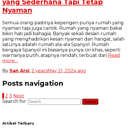
yang Sederhana Tapi Tetap
Nyaman
Semua orang pastinya kepengen punya rumah yang
nyaman tapi juga cantik. Rumah yang nyaman bakal
bikin hati jadi bahagia. Banyak sekali desain rumah
yang menghadirkan kesan nyaman dan hangat, salah
satunya adalah rumah ala-ala Spanyol. Rumah
bergaya Spanyol ini biasanya punya ciri khas, seperti
warnanya putih, atapnya rendah, terbuat dari
Read
more…
By
San Arsi
,
2 years
May 21, 2024
ago
Posts navigation
1
2
3
Next
Search for:
Artikel Terbaru