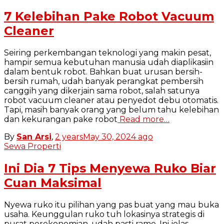
7 Kelebihan Pake Robot Vacuum
Cleaner
Seiring perkembangan teknologi yang makin pesat,
hampir semua kebutuhan manusia udah diaplikasiin
dalam bentuk robot. Bahkan buat urusan bersih-
bersih rumah, udah banyak perangkat pembersih
canggih yang dikerjain sama robot, salah satunya
robot vacuum cleaner atau penyedot debu otomatis.
Tapi, masih banyak orang yang belum tahu kelebihan
dan kekurangan pake robot
Read more…
By
San Arsi
,
2 years
May 30, 2024
ago
Sewa Properti
Ini Dia 7 Tips Menyewa Ruko Biar
Cuan Maksimal
Nyewa ruko itu pilihan yang pas buat yang mau buka
usaha. Keunggulan ruko tuh lokasinya strategis di
pusat perekonomian, udah pasti rame. Ini jelas