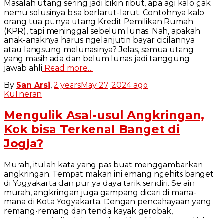
Masalah utang sering jadi bikin ribut, apalagi kalo gak
nemu solusinya bisa berlarut-larut. Contohnya kalo
orang tua punya utang Kredit Pemilikan Rumah
(KPR), tapi meninggal sebelum lunas. Nah, apakah
anak-anaknya harus ngelanjutin bayar cicilannya
atau langsung melunasinya? Jelas, semua utang
yang masih ada dan belum lunas jadi tanggung
jawab ahli
Read more…
By
San Arsi
,
2 years
May 27, 2024
ago
Kulineran
Mengulik Asal-usul Angkringan,
Kok bisa Terkenal Banget di
Jogja?
Murah, itulah kata yang pas buat menggambarkan
angkringan. Tempat makan ini emang ngehits banget
di Yogyakarta dan punya daya tarik sendiri. Selain
murah, angkringan juga gampang dicari di mana-
mana di Kota Yogyakarta. Dengan pencahayaan yang
remang-remang dan tenda kayak gerobak,