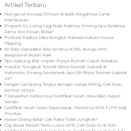
Artikel Terbaru
Mengenal Konsep Trimurti di Balik Megahnya Candi
Prambanan
Properti Co-Living Lagi Naik-Naiknya, Emang Apa Bedanya
Sama Kos-Kosan Biasa?
Podcast Raditya Dika Bongkar Rahasia Sukses House
Flipping
BI Rate Diprediksi Bisa Tembus 6,75%, Bunga KPR
Berpotensi Ikutan Naik
Tips Nabung Biar Impian Punya Rumah Cepat Terkabul
Investor Tiongkok Tertarik Bisnis Rumah Subsidi di
Indonesia, Emang Semenarik Apa Sih Bisnis Rumah Subsidi
Ini?
Jangan Gampang Tergiur dengan Harga Miring, Cek Dulu
Semua Izinnya
7 Kesalahan Ketika Urus Sertifikat Tanah, Bisa Bikin Repot
Sendiri
Sertifikat Tanah Gratis Dipercepat, Penerima KPR FLPP Jadi
Prioritas
Alasan Orang Barat Gak Pakai Toilet Jongkok?
Gaji Besar Belum Tentu Lolos KPR, Cek Dulu SLIK OJK