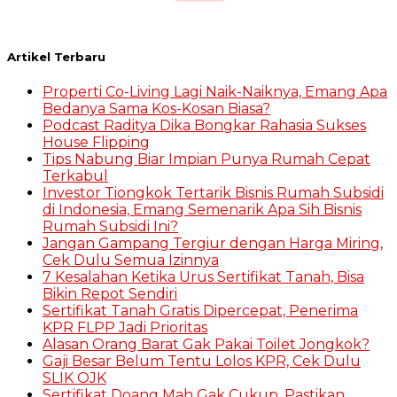
for:
Artikel Terbaru
Properti Co-Living Lagi Naik-Naiknya, Emang Apa
Bedanya Sama Kos-Kosan Biasa?
Podcast Raditya Dika Bongkar Rahasia Sukses
House Flipping
Tips Nabung Biar Impian Punya Rumah Cepat
Terkabul
Investor Tiongkok Tertarik Bisnis Rumah Subsidi
di Indonesia, Emang Semenarik Apa Sih Bisnis
Rumah Subsidi Ini?
Jangan Gampang Tergiur dengan Harga Miring,
Cek Dulu Semua Izinnya
7 Kesalahan Ketika Urus Sertifikat Tanah, Bisa
Bikin Repot Sendiri
Sertifikat Tanah Gratis Dipercepat, Penerima
KPR FLPP Jadi Prioritas
Alasan Orang Barat Gak Pakai Toilet Jongkok?
Gaji Besar Belum Tentu Lolos KPR, Cek Dulu
SLIK OJK
Sertifikat Doang Mah Gak Cukup, Pastikan