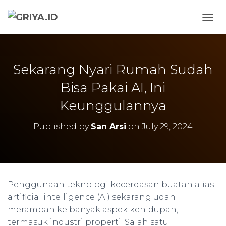
TOGG
Sekarang Nyari Rumah Sudah
Bisa Pakai AI, Ini
Keunggulannya
Published by
San Arsi
on
July 29, 2024
Penggunaan teknologi kecerdasan buatan alias
artificial intelligence (AI) sekarang udah
merambah ke banyak aspek kehidupan,
termasuk industri properti. Salah satu