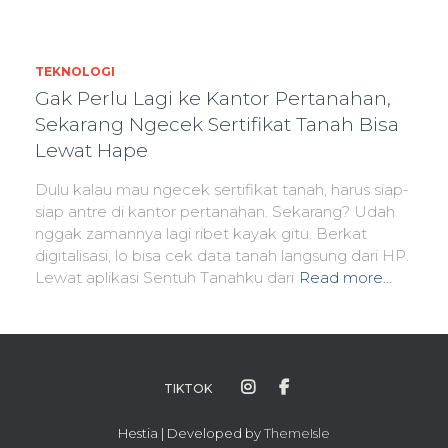
TEKNOLOGI
Gak Perlu Lagi ke Kantor Pertanahan,
Sekarang Ngecek Sertifikat Tanah Bisa
Lewat Hape
Dulu kalau mau ngecek sertifikat tanah, harus siap-
siap antre di kantor pertanahan. Sekarang? Udah
nggak zamannya lagi ribet kayak gitu. Berkat
digitalisasi, lo bisa cek data tanah langsung dari HP.
Lewat aplikasi Sentuh Tanahku dari
Read more…
TIKTOK
Hestia | Developed by
ThemeIsle