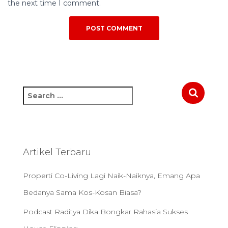
the next time I comment.
S
e
a
r
c
h
Artikel Terbaru
f
o
Properti Co-Living Lagi Naik-Naiknya, Emang Apa
r
:
Bedanya Sama Kos-Kosan Biasa?
Podcast Raditya Dika Bongkar Rahasia Sukses