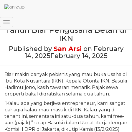
Basuki Janjikan Bebas Pajak 2
Toggle Navigation
Tahun Biar Pengusaha Betah di
IKN
Published by
San Arsi
on
February
14, 2025
February 14, 2025
Biar makin banyak pebisnis yang mau buka usaha di
Ibu Kota Nusantara (IKN), Kepala Otorita IKN, Basuki
Hadimuljono, kasih tawaran menarik. Pajak sewa
properti bakal digratiskan selama dua tahun.
“Kalau ada yang berjiwa entrepreneur, kami sangat
bahagia kalau mau masuk di IKN. Kalau yang di
tenant ini, sementara ini satu-dua tahun, kami free-
kan (pajak),” ucap Basuki dalam Rapat Kerja dengan
Komisi II DPR di Jakarta, dikutip Kamis (13/2/2025).