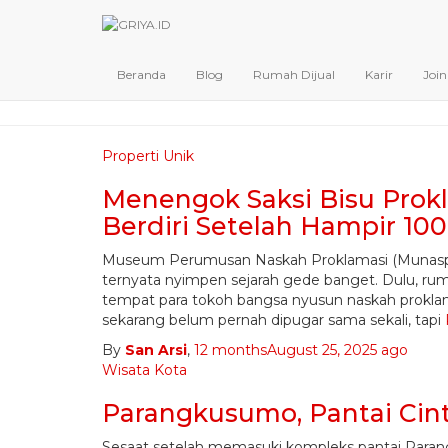
Beranda
Blog
Rumah Dijual
Karir
Joi
Properti Unik
Menengok Saksi Bisu Prok
Berdiri Setelah Hampir 10
Museum Perumusan Naskah Proklamasi (Munasprok
ternyata nyimpen sejarah gede banget. Dulu, r
tempat para tokoh bangsa nyusun naskah proklama
sekarang belum pernah dipugar sama sekali, tapi
By
San Arsi
,
12 months
August 25, 2025
ago
Wisata Kota
Parangkusumo, Pantai Cint
Sesaat setelah memasuki kompleks pantai Paran