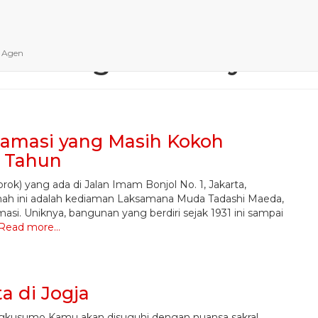
cagar budaya
n Agen
lamasi yang Masih Kokoh
0 Tahun
) yang ada di Jalan Imam Bonjol No. 1, Jakarta,
umah ini adalah kediaman Laksamana Muda Tadashi Maeda,
si. Uniknya, bangunan yang berdiri sejak 1931 ini sampai
Read more…
a di Jogja
gkusumo Kamu akan disuguhi dengan nuansa sakral.