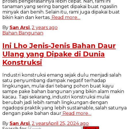
proses pengerasannya lebih cepat. Nah, rami ini
tanaman yang sering banget dipakai buat ngasilin
minyak dan benih. Selain itu, rami juga dipakai buat
bikin kain dan kertas.
Read more…
By
San Arsi
,
2 years
ago
Bahan Bangunan
Ini Lho Jenis-Jenis Bahan Daur
Ulang yang Dipake di Dunia
Konstruksi
Industri konstruksi emang sejak dulu menjadi salah
satu penyumbang dampak negatif terhadap
lingkungan, mulai dari tebang pohon buat kayu
sampe pake bahan bangunan yang bikin alam makin
kacau. Tapi sekarang, industri konstruksi mulai
berubah jadi lebih ramah lingkungan dengan
ngadopsi praktik yang lebih sustainable, salah satunya
dengan pake bahan daur
Read more…
By
San Arsi
,
2 years
April 25, 2024
ago
Search for: