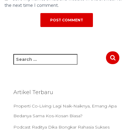
the next time I comment.
S
e
a
r
c
h
Artikel Terbaru
f
o
Properti Co-Living Lagi Naik-Naiknya, Emang Apa
r
:
Bedanya Sama Kos-Kosan Biasa?
Podcast Raditya Dika Bongkar Rahasia Sukses