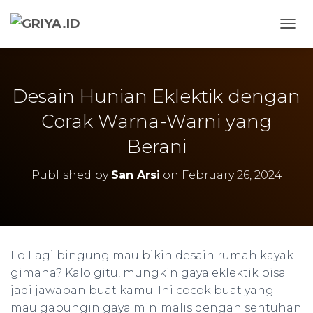
TOGG
Desain Hunian Eklektik dengan
Corak Warna-Warni yang
Berani
Published by
San Arsi
on
February 26, 2024
Lo Lagi bingung mau bikin desain rumah kayak
gimana? Kalo gitu, mungkin gaya eklektik bisa
jadi jawaban buat kamu. Ini cocok buat yang
mau gabungin gaya minimalis dengan sentuhan