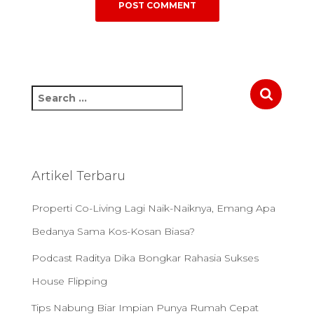
S
e
a
r
c
h
Artikel Terbaru
f
o
Properti Co-Living Lagi Naik-Naiknya, Emang Apa
r
:
Bedanya Sama Kos-Kosan Biasa?
Podcast Raditya Dika Bongkar Rahasia Sukses
House Flipping
Tips Nabung Biar Impian Punya Rumah Cepat