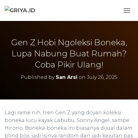
TOGG
Gen Z Hobi Ngoleksi Boneka,
Lupa Nabung Buat Rumah?
Coba Pikir Ulang!
Published by
San Arsi
on
July 26, 2025
Lagi rame nih, tren Gen Z yang doyan koleksi
boneka lucu kayak Labubu, Sonny Angel, sampe
Hirono. Boneka-boneka ini biasanya dijual dalam
blind box, jadi isinya random dan jadi kejutan pas