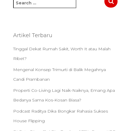
S
e
a
r
c
h
Artikel Terbaru
f
o
Tinggal Dekat Rumah Sakit, Worth It atau Malah
r
:
Ribet?
Mengenal Konsep Trimurti di Balik Megahnya
Candi Prambanan
Properti Co-Living Lagi Naik-Naiknya, Emang Apa
Bedanya Sama Kos-Kosan Biasa?
Podcast Raditya Dika Bongkar Rahasia Sukses
House Flipping