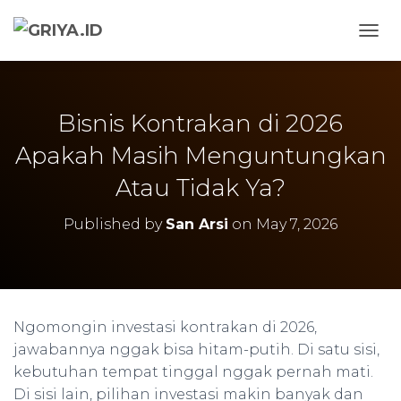
TOGG
Bisnis Kontrakan di 2026
Apakah Masih Menguntungkan
Atau Tidak Ya?
Published by
San Arsi
on
May 7, 2026
Ngomongin investasi kontrakan di 2026,
jawabannya nggak bisa hitam-putih. Di satu sisi,
kebutuhan tempat tinggal nggak pernah mati.
Di sisi lain, pilihan investasi makin banyak dan