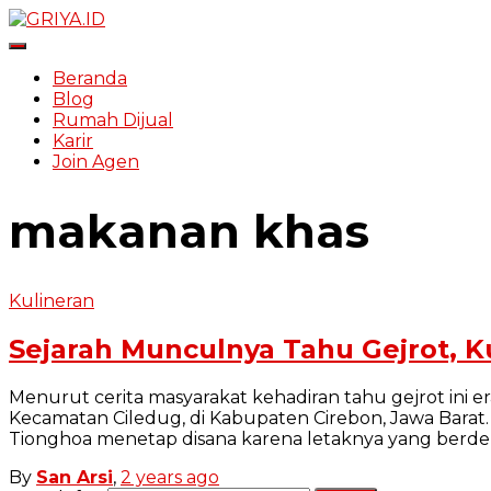
Toggle Navigation
Beranda
Blog
Rumah Dijual
Karir
Join Agen
makanan khas
Kulineran
Sejarah Munculnya Tahu Gejrot, Ku
Menurut cerita masyarakat kehadiran tahu gejrot ini
Kecamatan Ciledug, di Kabupaten Cirebon, Jawa Barat. T
Tionghoa menetap disana karena letaknya yang berd
By
San Arsi
,
2 years
ago