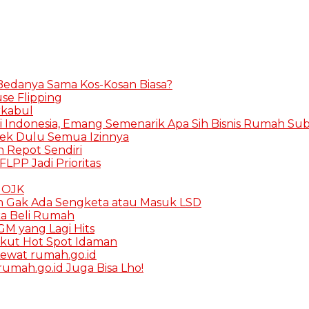
 Bedanya Sama Kos-Kosan Biasa?
se Flipping
rkabul
i Indonesia, Emang Semenarik Apa Sih Bisnis Rumah Subs
Cek Dulu Semua Izinnya
in Repot Sendiri
FLPP Jadi Prioritas
K OJK
h Gak Ada Sengketa atau Masuk LSD
ka Beli Rumah
M yang Lagi Hits
rikut Hot Spot Idaman
ewat rumah.go.id
umah.go.id Juga Bisa Lho!