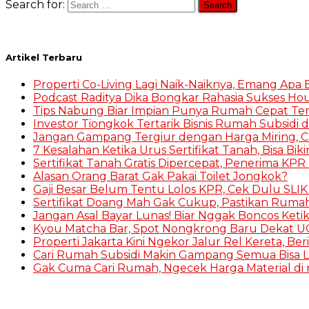
Search for:
Artikel Terbaru
Properti Co-Living Lagi Naik-Naiknya, Emang Apa
Podcast Raditya Dika Bongkar Rahasia Sukses Hou
Tips Nabung Biar Impian Punya Rumah Cepat Te
Investor Tiongkok Tertarik Bisnis Rumah Subsidi d
Jangan Gampang Tergiur dengan Harga Miring, 
7 Kesalahan Ketika Urus Sertifikat Tanah, Bisa Bik
Sertifikat Tanah Gratis Dipercepat, Penerima KPR 
Alasan Orang Barat Gak Pakai Toilet Jongkok?
Gaji Besar Belum Tentu Lolos KPR, Cek Dulu SLI
Sertifikat Doang Mah Gak Cukup, Pastikan Ruma
Jangan Asal Bayar Lunas! Biar Nggak Boncos Keti
Kyou Matcha Bar, Spot Nongkrong Baru Dekat UG
Properti Jakarta Kini Ngekor Jalur Rel Kereta, Be
Cari Rumah Subsidi Makin Gampang Semua Bisa L
Gak Cuma Cari Rumah, Ngecek Harga Material di r