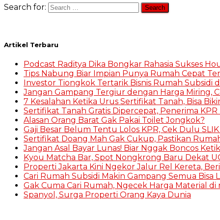
Search for:
Artikel Terbaru
Podcast Raditya Dika Bongkar Rahasia Sukses Hou
Tips Nabung Biar Impian Punya Rumah Cepat Te
Investor Tiongkok Tertarik Bisnis Rumah Subsidi d
Jangan Gampang Tergiur dengan Harga Miring, 
7 Kesalahan Ketika Urus Sertifikat Tanah, Bisa Bik
Sertifikat Tanah Gratis Dipercepat, Penerima KPR 
Alasan Orang Barat Gak Pakai Toilet Jongkok?
Gaji Besar Belum Tentu Lolos KPR, Cek Dulu SLI
Sertifikat Doang Mah Gak Cukup, Pastikan Ruma
Jangan Asal Bayar Lunas! Biar Nggak Boncos Keti
Kyou Matcha Bar, Spot Nongkrong Baru Dekat UG
Properti Jakarta Kini Ngekor Jalur Rel Kereta, Be
Cari Rumah Subsidi Makin Gampang Semua Bisa L
Gak Cuma Cari Rumah, Ngecek Harga Material di r
Spanyol, Surga Properti Orang Kaya Dunia