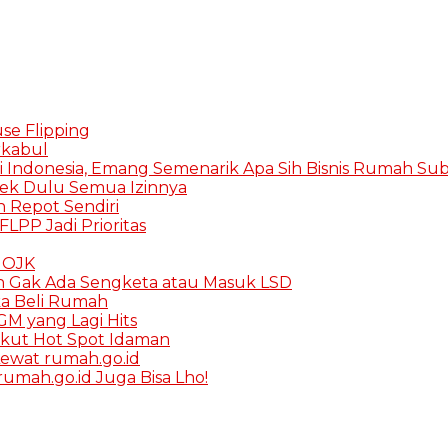
se Flipping
rkabul
i Indonesia, Emang Semenarik Apa Sih Bisnis Rumah Subs
Cek Dulu Semua Izinnya
in Repot Sendiri
FLPP Jadi Prioritas
K OJK
h Gak Ada Sengketa atau Masuk LSD
ka Beli Rumah
M yang Lagi Hits
rikut Hot Spot Idaman
ewat rumah.go.id
umah.go.id Juga Bisa Lho!