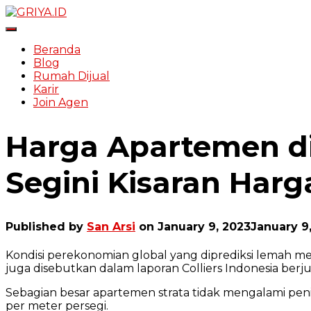
Toggle Navigation
Beranda
Blog
Rumah Dijual
Karir
Join Agen
Harga Apartemen di
Segini Kisaran Har
Published by
San Arsi
on
January 9, 2023
January 9
Kondisi perekonomian global yang diprediksi lemah me
juga disebutkan dalam laporan Colliers Indonesia berj
Sebagian besar apartemen strata tidak mengalami penin
per meter persegi.