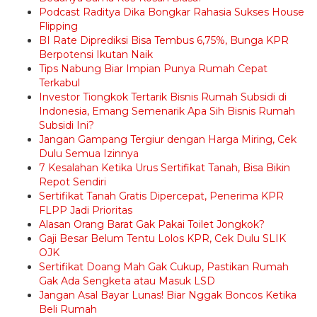
Podcast Raditya Dika Bongkar Rahasia Sukses House
Flipping
BI Rate Diprediksi Bisa Tembus 6,75%, Bunga KPR
Berpotensi Ikutan Naik
Tips Nabung Biar Impian Punya Rumah Cepat
Terkabul
Investor Tiongkok Tertarik Bisnis Rumah Subsidi di
Indonesia, Emang Semenarik Apa Sih Bisnis Rumah
Subsidi Ini?
Jangan Gampang Tergiur dengan Harga Miring, Cek
Dulu Semua Izinnya
7 Kesalahan Ketika Urus Sertifikat Tanah, Bisa Bikin
Repot Sendiri
Sertifikat Tanah Gratis Dipercepat, Penerima KPR
FLPP Jadi Prioritas
Alasan Orang Barat Gak Pakai Toilet Jongkok?
Gaji Besar Belum Tentu Lolos KPR, Cek Dulu SLIK
OJK
Sertifikat Doang Mah Gak Cukup, Pastikan Rumah
Gak Ada Sengketa atau Masuk LSD
Jangan Asal Bayar Lunas! Biar Nggak Boncos Ketika
Beli Rumah