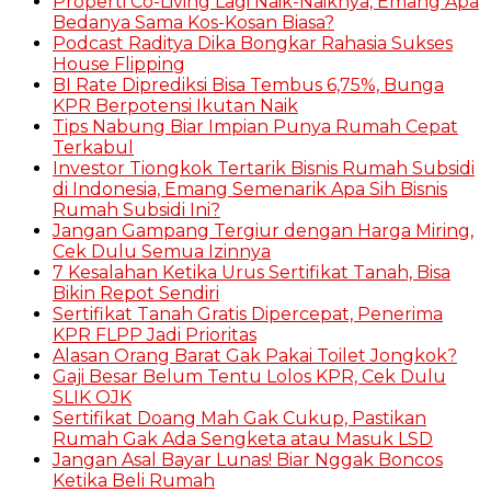
Properti Co-Living Lagi Naik-Naiknya, Emang Apa
Bedanya Sama Kos-Kosan Biasa?
Podcast Raditya Dika Bongkar Rahasia Sukses
House Flipping
BI Rate Diprediksi Bisa Tembus 6,75%, Bunga
KPR Berpotensi Ikutan Naik
Tips Nabung Biar Impian Punya Rumah Cepat
Terkabul
Investor Tiongkok Tertarik Bisnis Rumah Subsidi
di Indonesia, Emang Semenarik Apa Sih Bisnis
Rumah Subsidi Ini?
Jangan Gampang Tergiur dengan Harga Miring,
Cek Dulu Semua Izinnya
7 Kesalahan Ketika Urus Sertifikat Tanah, Bisa
Bikin Repot Sendiri
Sertifikat Tanah Gratis Dipercepat, Penerima
KPR FLPP Jadi Prioritas
Alasan Orang Barat Gak Pakai Toilet Jongkok?
Gaji Besar Belum Tentu Lolos KPR, Cek Dulu
SLIK OJK
Sertifikat Doang Mah Gak Cukup, Pastikan
Rumah Gak Ada Sengketa atau Masuk LSD
Jangan Asal Bayar Lunas! Biar Nggak Boncos
Ketika Beli Rumah