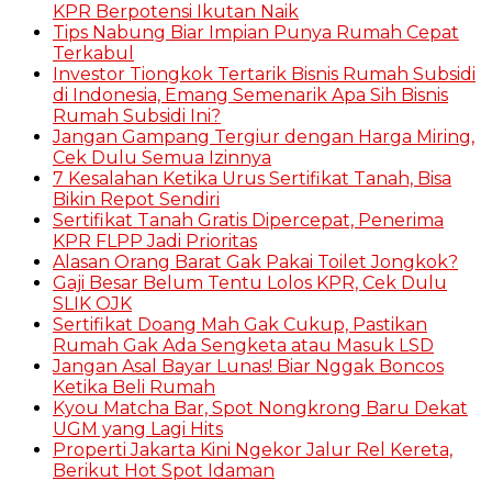
KPR Berpotensi Ikutan Naik
Tips Nabung Biar Impian Punya Rumah Cepat
Terkabul
Investor Tiongkok Tertarik Bisnis Rumah Subsidi
di Indonesia, Emang Semenarik Apa Sih Bisnis
Rumah Subsidi Ini?
Jangan Gampang Tergiur dengan Harga Miring,
Cek Dulu Semua Izinnya
7 Kesalahan Ketika Urus Sertifikat Tanah, Bisa
Bikin Repot Sendiri
Sertifikat Tanah Gratis Dipercepat, Penerima
KPR FLPP Jadi Prioritas
Alasan Orang Barat Gak Pakai Toilet Jongkok?
Gaji Besar Belum Tentu Lolos KPR, Cek Dulu
SLIK OJK
Sertifikat Doang Mah Gak Cukup, Pastikan
Rumah Gak Ada Sengketa atau Masuk LSD
Jangan Asal Bayar Lunas! Biar Nggak Boncos
Ketika Beli Rumah
Kyou Matcha Bar, Spot Nongkrong Baru Dekat
UGM yang Lagi Hits
Properti Jakarta Kini Ngekor Jalur Rel Kereta,
Berikut Hot Spot Idaman