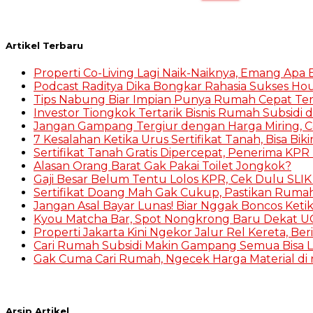
Artikel Terbaru
Properti Co-Living Lagi Naik-Naiknya, Emang Apa
Podcast Raditya Dika Bongkar Rahasia Sukses Hou
Tips Nabung Biar Impian Punya Rumah Cepat Te
Investor Tiongkok Tertarik Bisnis Rumah Subsidi d
Jangan Gampang Tergiur dengan Harga Miring, 
7 Kesalahan Ketika Urus Sertifikat Tanah, Bisa Bik
Sertifikat Tanah Gratis Dipercepat, Penerima KPR 
Alasan Orang Barat Gak Pakai Toilet Jongkok?
Gaji Besar Belum Tentu Lolos KPR, Cek Dulu SLI
Sertifikat Doang Mah Gak Cukup, Pastikan Ruma
Jangan Asal Bayar Lunas! Biar Nggak Boncos Keti
Kyou Matcha Bar, Spot Nongkrong Baru Dekat UG
Properti Jakarta Kini Ngekor Jalur Rel Kereta, Be
Cari Rumah Subsidi Makin Gampang Semua Bisa L
Gak Cuma Cari Rumah, Ngecek Harga Material di r
Arsip Artikel