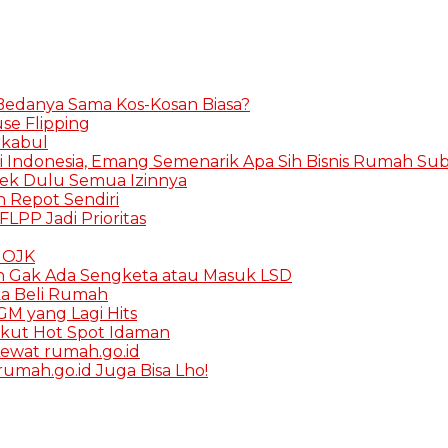
 Bedanya Sama Kos-Kosan Biasa?
se Flipping
rkabul
i Indonesia, Emang Semenarik Apa Sih Bisnis Rumah Subs
Cek Dulu Semua Izinnya
in Repot Sendiri
FLPP Jadi Prioritas
K OJK
h Gak Ada Sengketa atau Masuk LSD
ka Beli Rumah
M yang Lagi Hits
rikut Hot Spot Idaman
ewat rumah.go.id
umah.go.id Juga Bisa Lho!