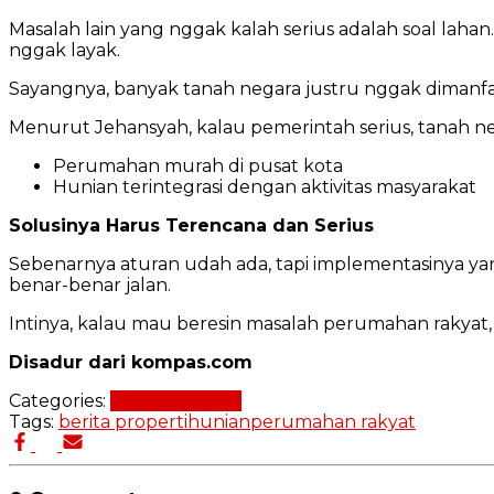
Masalah lain yang nggak kalah serius adalah soal lah
nggak layak.
Sayangnya, banyak tanah negara justru nggak dimanf
Menurut Jehansyah, kalau pemerintah serius, tanah ne
Perumahan murah di pusat kota
Hunian terintegrasi dengan aktivitas masyarakat
Solusinya Harus Terencana dan Serius
Sebenarnya aturan udah ada, tapi implementasinya 
benar-benar jalan.
Intinya, kalau mau beresin masalah perumahan rakyat,
Disadur dari kompas.com
Categories:
Berita Properti
Tags:
berita properti
hunian
perumahan rakyat