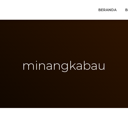
BERANDA
B
minangkabau