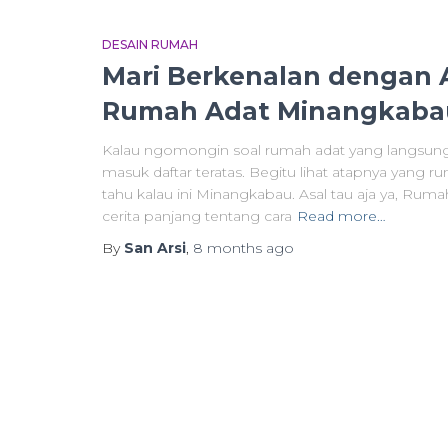
DESAIN RUMAH
Mari Berkenalan dengan 
Rumah Adat Minangkaba
Kalau ngomongin soal rumah adat yang langsun
masuk daftar teratas. Begitu lihat atapnya yang 
tahu kalau ini Minangkabau. Asal tau aja ya, Rumah
cerita panjang tentang cara
Read more…
By
San Arsi
,
8 months
ago