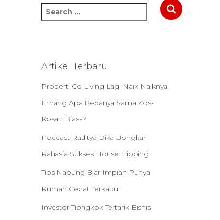
S
e
a
r
c
h
Artikel Terbaru
f
o
Properti Co-Living Lagi Naik-Naiknya,
r
Emang Apa Bedanya Sama Kos-
:
Kosan Biasa?
Podcast Raditya Dika Bongkar
Rahasia Sukses House Flipping
Tips Nabung Biar Impian Punya
Rumah Cepat Terkabul
Investor Tiongkok Tertarik Bisnis