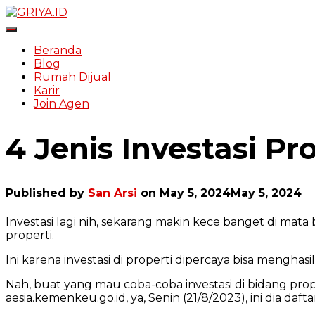
Toggle Navigation
Beranda
Blog
Rumah Dijual
Karir
Join Agen
4 Jenis Investasi P
Published by
San Arsi
on
May 5, 2024
May 5, 2024
Investasi lagi nih, sekarang makin kece banget di mata
properti.
Ini karena investasi di properti dipercaya bisa menghas
Nah, buat yang mau coba-coba investasi di bidang prope
aesia.kemenkeu.go.id, ya, Senin (21/8/2023), ini dia dafta