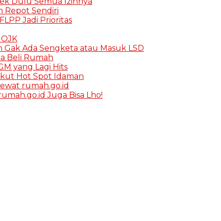
Cek Dulu Semua Izinnya
in Repot Sendiri
FLPP Jadi Prioritas
K OJK
h Gak Ada Sengketa atau Masuk LSD
ka Beli Rumah
M yang Lagi Hits
rikut Hot Spot Idaman
ewat rumah.go.id
umah.go.id Juga Bisa Lho!