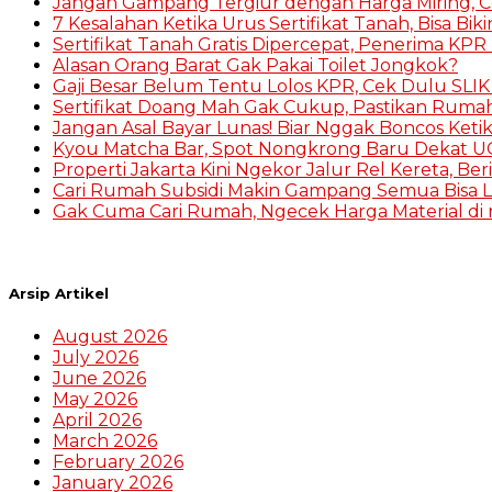
Jangan Gampang Tergiur dengan Harga Miring, 
7 Kesalahan Ketika Urus Sertifikat Tanah, Bisa Bik
Sertifikat Tanah Gratis Dipercepat, Penerima KPR 
Alasan Orang Barat Gak Pakai Toilet Jongkok?
Gaji Besar Belum Tentu Lolos KPR, Cek Dulu SLI
Sertifikat Doang Mah Gak Cukup, Pastikan Ruma
Jangan Asal Bayar Lunas! Biar Nggak Boncos Keti
Kyou Matcha Bar, Spot Nongkrong Baru Dekat UG
Properti Jakarta Kini Ngekor Jalur Rel Kereta, Be
Cari Rumah Subsidi Makin Gampang Semua Bisa L
Gak Cuma Cari Rumah, Ngecek Harga Material di r
Arsip Artikel
August 2026
July 2026
June 2026
May 2026
April 2026
March 2026
February 2026
January 2026