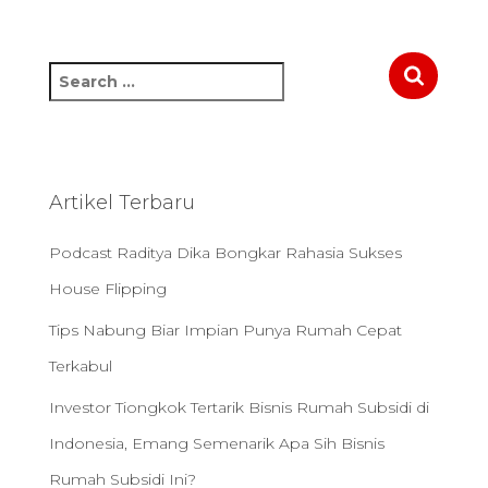
S
e
a
r
c
h
Artikel Terbaru
f
o
Podcast Raditya Dika Bongkar Rahasia Sukses
r
:
House Flipping
Tips Nabung Biar Impian Punya Rumah Cepat
Terkabul
Investor Tiongkok Tertarik Bisnis Rumah Subsidi di
Indonesia, Emang Semenarik Apa Sih Bisnis
Rumah Subsidi Ini?