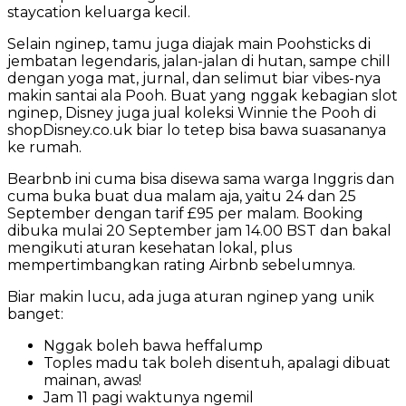
staycation keluarga kecil.
Selain nginep, tamu juga diajak main Poohsticks di
jembatan legendaris, jalan-jalan di hutan, sampe chill
dengan yoga mat, jurnal, dan selimut biar vibes-nya
makin santai ala Pooh. Buat yang nggak kebagian slot
nginep, Disney juga jual koleksi Winnie the Pooh di
shopDisney.co.uk biar lo tetep bisa bawa suasananya
ke rumah.
Bearbnb ini cuma bisa disewa sama warga Inggris dan
cuma buka buat dua malam aja, yaitu 24 dan 25
September dengan tarif £95 per malam. Booking
dibuka mulai 20 September jam 14.00 BST dan bakal
mengikuti aturan kesehatan lokal, plus
mempertimbangkan rating Airbnb sebelumnya.
Biar makin lucu, ada juga aturan nginep yang unik
banget:
Nggak boleh bawa heffalump
Toples madu tak boleh disentuh, apalagi dibuat
mainan, awas!
Jam 11 pagi waktunya ngemil