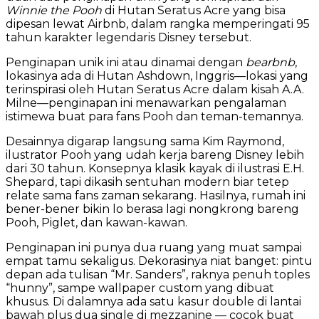
Winnie the Pooh
di Hutan Seratus Acre yang bisa
dipesan lewat Airbnb, dalam rangka memperingati 95
tahun karakter legendaris Disney tersebut.
Penginapan unik ini atau dinamai dengan
bearbnb
,
lokasinya ada di Hutan Ashdown, Inggris—lokasi yang
terinspirasi oleh Hutan Seratus Acre dalam kisah A.A.
Milne—penginapan ini menawarkan pengalaman
istimewa buat para fans Pooh dan teman-temannya.
Desainnya digarap langsung sama Kim Raymond,
ilustrator Pooh yang udah kerja bareng Disney lebih
dari 30 tahun. Konsepnya klasik kayak di ilustrasi E.H.
Shepard, tapi dikasih sentuhan modern biar tetep
relate sama fans zaman sekarang. Hasilnya, rumah ini
bener-bener bikin lo berasa lagi nongkrong bareng
Pooh, Piglet, dan kawan-kawan.
Penginapan ini punya dua ruang yang muat sampai
empat tamu sekaligus. Dekorasinya niat banget: pintu
depan ada tulisan “Mr. Sanders”, raknya penuh toples
“hunny”, sampe wallpaper custom yang dibuat
khusus. Di dalamnya ada satu kasur double di lantai
bawah plus dua single di mezzanine — cocok buat