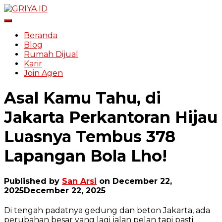
Toggle Navigation
Beranda
Blog
Rumah Dijual
Karir
Join Agen
Asal Kamu Tahu, di
Jakarta Perkantoran Hijau
Luasnya Tembus 378
Lapangan Bola Lho!
Published by
San Arsi
on
December 22,
2025
December 22, 2025
Di tengah padatnya gedung dan beton Jakarta, ada
perubahan besar yang lagi jalan pelan tapi pasti: