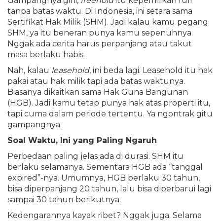
Gampangnya gini,
freehold
itu kepemilikan full
tanpa batas waktu. Di Indonesia, ini setara sama
Sertifikat Hak Milik (SHM). Jadi kalau kamu pegang
SHM, ya itu beneran punya kamu sepenuhnya.
Nggak ada cerita harus perpanjang atau takut
masa berlaku habis.
Nah, kalau
leasehold
, ini beda lagi. Leasehold itu hak
pakai atau hak milik tapi ada batas waktunya.
Biasanya dikaitkan sama Hak Guna Bangunan
(HGB). Jadi kamu tetap punya hak atas properti itu,
tapi cuma dalam periode tertentu. Ya ngontrak gitu
gampangnya.
Soal Waktu, Ini yang Paling Ngaruh
Perbedaan paling jelas ada di durasi. SHM itu
berlaku selamanya. Sementara HGB ada “tanggal
expired”-nya. Umumnya, HGB berlaku 30 tahun,
bisa diperpanjang 20 tahun, lalu bisa diperbarui lagi
sampai 30 tahun berikutnya.
Kedengarannya kayak ribet? Nggak juga. Selama