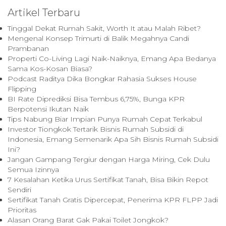
Artikel Terbaru
Tinggal Dekat Rumah Sakit, Worth It atau Malah Ribet?
Mengenal Konsep Trimurti di Balik Megahnya Candi
Prambanan
Properti Co-Living Lagi Naik-Naiknya, Emang Apa Bedanya
Sama Kos-Kosan Biasa?
Podcast Raditya Dika Bongkar Rahasia Sukses House
Flipping
BI Rate Diprediksi Bisa Tembus 6,75%, Bunga KPR
Berpotensi Ikutan Naik
Tips Nabung Biar Impian Punya Rumah Cepat Terkabul
Investor Tiongkok Tertarik Bisnis Rumah Subsidi di
Indonesia, Emang Semenarik Apa Sih Bisnis Rumah Subsidi
Ini?
Jangan Gampang Tergiur dengan Harga Miring, Cek Dulu
Semua Izinnya
7 Kesalahan Ketika Urus Sertifikat Tanah, Bisa Bikin Repot
Sendiri
Sertifikat Tanah Gratis Dipercepat, Penerima KPR FLPP Jadi
Prioritas
Alasan Orang Barat Gak Pakai Toilet Jongkok?