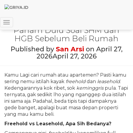
Freehold vs Leasehold: Harus
Toggle Navigation
Paham Dulu Soal SHM dan
HGB Sebelum Beli Rumah
Published by
San Arsi
on
April 27,
2026
April 27, 2026
Kamu Lagi cari rumah atau apartemen? Pasti kamu
sering nemu istilah kayak
freehold
dan
leasehold
.
Kedengarannya kok ribet, sok
keminggris
pula. Tapi
ternyata, gak sedikit lho yang nganggep dua istilah
ini sama aja. Padahal, beda tipis tapi dampaknya
gede banget, apalagi buat masa depan properti
yang mau kamu beli.
Freehold vs Leasehold, Apa Sih Bedanya?