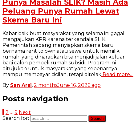
Punya Masalah SLIK? Masih Ada
Peluang Punya Rumah Lewat
Skema Baru Ini
Kabar baik buat masyarakat yang selama ini gagal
mengajukan KPR karena terkendala SLIK.
Pemerintah sedang menyiapkan skema baru
bernama rent to own atau sewa untuk memiliki
rumah, yang diharapkan bisa menjadi jalan keluar
bagi calon pembeli rumah subsidi. Program ini
ditujukan untuk masyarakat yang sebenarnya
mampu membayar cicilan, tetapi ditolak
Read more…
By
San Arsi
,
2 months
June 16, 2026
ago
Posts navigation
1
2
…
9
Next
Search for: