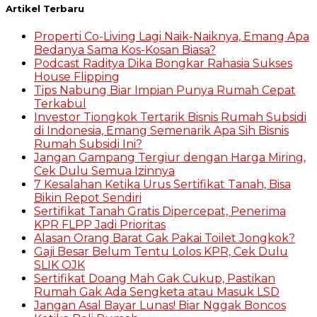
Artikel Terbaru
Properti Co-Living Lagi Naik-Naiknya, Emang Apa
Bedanya Sama Kos-Kosan Biasa?
Podcast Raditya Dika Bongkar Rahasia Sukses
House Flipping
Tips Nabung Biar Impian Punya Rumah Cepat
Terkabul
Investor Tiongkok Tertarik Bisnis Rumah Subsidi
di Indonesia, Emang Semenarik Apa Sih Bisnis
Rumah Subsidi Ini?
Jangan Gampang Tergiur dengan Harga Miring,
Cek Dulu Semua Izinnya
7 Kesalahan Ketika Urus Sertifikat Tanah, Bisa
Bikin Repot Sendiri
Sertifikat Tanah Gratis Dipercepat, Penerima
KPR FLPP Jadi Prioritas
Alasan Orang Barat Gak Pakai Toilet Jongkok?
Gaji Besar Belum Tentu Lolos KPR, Cek Dulu
SLIK OJK
Sertifikat Doang Mah Gak Cukup, Pastikan
Rumah Gak Ada Sengketa atau Masuk LSD
Jangan Asal Bayar Lunas! Biar Nggak Boncos