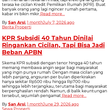
terasa ke cicilan Kredit Pemilikan Rumah (KPR). Buat
banyak orang yang lagi ngincer rumah pertama,
kabar ini bikin mikir
Read more…
By
San Arsi
,
1 month
July 7, 2026
ago
Berita Properti
KPR Subsidi 40 Tahun Dinilai
Ringankan Cicilan, Tapi Bisa Jadi
Beban APBN
Skema KPR subsidi dengan tenor hingga 40 tahun
memang membawa angin segar bagi masyarakat
yang ingin punya rumah. Dengan masa cicilan yang
lebih panjang, angsuran per bulan diperkirakan
hanya sekitar Rp500 ribu hingga Rp700 ribu
sehingga lebih terjangkau, terutama bagi masyarakat
berpenghasilan rendah. Namun, di balik keuntungan
tersebut, sejumlah pengamat
Read more…
By
San Arsi
,
1 month
June 29, 2026
ago
Sewa Properti