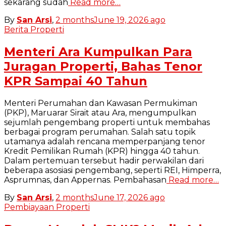
sekarang sudah
Read more…
By
San Arsi
,
2 months
June 19, 2026
ago
Berita Properti
Menteri Ara Kumpulkan Para
Juragan Properti, Bahas Tenor
KPR Sampai 40 Tahun
Menteri Perumahan dan Kawasan Permukiman
(PKP), Maruarar Sirait atau Ara, mengumpulkan
sejumlah pengembang properti untuk membahas
berbagai program perumahan. Salah satu topik
utamanya adalah rencana memperpanjang tenor
Kredit Pemilikan Rumah (KPR) hingga 40 tahun.
Dalam pertemuan tersebut hadir perwakilan dari
beberapa asosiasi pengembang, seperti REI, Himperra,
Asprumnas, dan Appernas. Pembahasan
Read more…
By
San Arsi
,
2 months
June 17, 2026
ago
Pembiayaan Properti