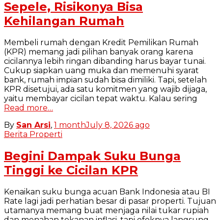
Sepele, Risikonya Bisa
Kehilangan Rumah
Membeli rumah dengan Kredit Pemilikan Rumah
(KPR) memang jadi pilihan banyak orang karena
cicilannya lebih ringan dibanding harus bayar tunai.
Cukup siapkan uang muka dan memenuhi syarat
bank, rumah impian sudah bisa dimiliki. Tapi, setelah
KPR disetujui, ada satu komitmen yang wajib dijaga,
yaitu membayar cicilan tepat waktu. Kalau sering
Read more…
By
San Arsi
,
1 month
July 8, 2026
ago
Berita Properti
Begini Dampak Suku Bunga
Tinggi ke Cicilan KPR
Kenaikan suku bunga acuan Bank Indonesia atau BI
Rate lagi jadi perhatian besar di pasar properti. Tujuan
utamanya memang buat menjaga nilai tukar rupiah
dan menahan tekanan inflasi, tapi efeknya langsung