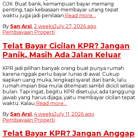
OJK. Buat bank, kemampuan bayar memang
penting, tapi kebiasaan membayar utang tepat
waktu juga jadi penilaian
Read more…
By
San Arsi
,
2 weeks
July 27, 2026
ago
Pembiayaan Properti
Telat Bayar Cicilan KPR? Jangan
Panik, Masih Ada Jalan Keluar
KPR jadi pilihan banyak orang buat punya rumah
karena nggak perlu bayar lunas di awal. Cukup
siapkan uang muka, lengkapi syarat dari bank, lalu
rumah impian bisa mulai ditempati sambil dicicil setiap
bulan. Tapi ingat, begitu KPR disetujui, ada tanggung
jawab yang harus dijaga, yaitu membayar cicilan tepat
waktu. Kalau
Read more…
By
San Arsi
,
4 weeks
July 11, 2026
ago
Pembiayaan Properti
Telat Bayar KPR? Jangan Anggap