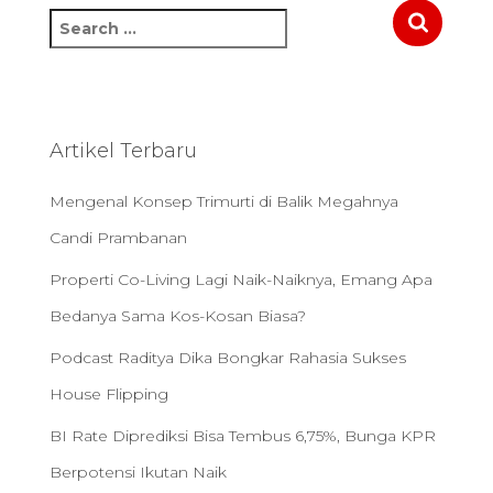
S
e
a
r
c
h
Artikel Terbaru
f
o
Mengenal Konsep Trimurti di Balik Megahnya
r
:
Candi Prambanan
Properti Co-Living Lagi Naik-Naiknya, Emang Apa
Bedanya Sama Kos-Kosan Biasa?
Podcast Raditya Dika Bongkar Rahasia Sukses
House Flipping
BI Rate Diprediksi Bisa Tembus 6,75%, Bunga KPR
Berpotensi Ikutan Naik