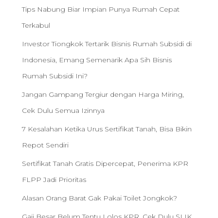
Tips Nabung Biar Impian Punya Rumah Cepat
Terkabul
Investor Tiongkok Tertarik Bisnis Rumah Subsidi di
Indonesia, Emang Semenarik Apa Sih Bisnis
Rumah Subsidi Ini?
Jangan Gampang Tergiur dengan Harga Miring,
Cek Dulu Semua Izinnya
7 Kesalahan Ketika Urus Sertifikat Tanah, Bisa Bikin
Repot Sendiri
Sertifikat Tanah Gratis Dipercepat, Penerima KPR
FLPP Jadi Prioritas
Alasan Orang Barat Gak Pakai Toilet Jongkok?
Gaji Besar Belum Tentu Lolos KPR, Cek Dulu SLIK