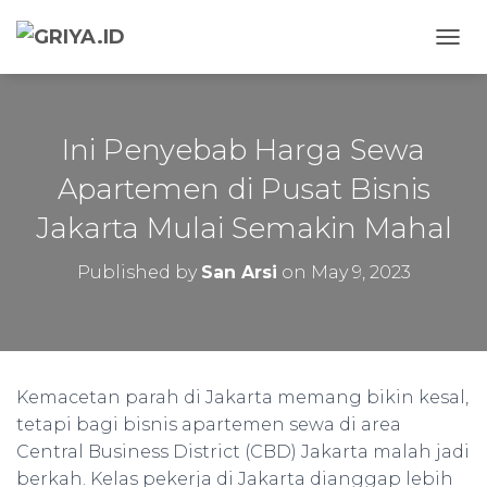
TOGG
Ini Penyebab Harga Sewa
Apartemen di Pusat Bisnis
Jakarta Mulai Semakin Mahal
Published by
San Arsi
on
May 9, 2023
Kemacetan parah di Jakarta memang bikin kesal,
tetapi bagi bisnis apartemen sewa di area
Central Business District (CBD) Jakarta malah jadi
berkah. Kelas pekerja di Jakarta dianggap lebih