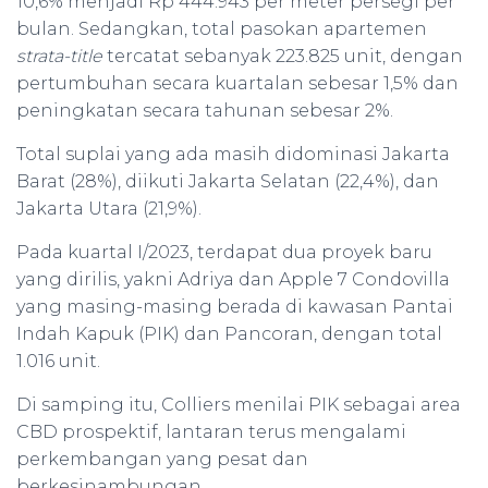
10,6% menjadi Rp 444.943 per meter persegi per
bulan. Sedangkan, total pasokan apartemen
strata-title
tercatat sebanyak 223.825 unit, dengan
pertumbuhan secara kuartalan sebesar 1,5% dan
peningkatan secara tahunan sebesar 2%.
Total suplai yang ada masih didominasi Jakarta
Barat (28%), diikuti Jakarta Selatan (22,4%), dan
Jakarta Utara (21,9%).
Pada kuartal I/2023, terdapat dua proyek baru
yang dirilis, yakni Adriya dan Apple 7 Condovilla
yang masing-masing berada di kawasan Pantai
Indah Kapuk (PIK) dan Pancoran, dengan total
1.016 unit.
Di samping itu, Colliers menilai PIK sebagai area
CBD prospektif, lantaran terus mengalami
perkembangan yang pesat dan
berkesinambungan.