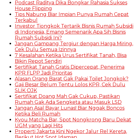
Podcast Raditya Dika Bongkar Rahasia Sukses
House Flipping
Tips Nabung Biar Impian Punya Rumah Cepat
Terkabul
Investor Tiongkok Tertarik Bisnis Rumah Subsidi
di Indonesia, Emang Semenarik Apa Sih Bisnis
Rumah Subsidi Ini?
Jangan Gampang Tergiur dengan Harga Miring,
Cek Dulu Semua Izinnya
7 Kesalahan Ketika Urus Sertifikat Tanah, Bisa
Bikin Repot Sendiri
Sertifikat Tanah Gratis Dipercepat, Penerima
KPR FLPP Jadi Prioritas
Alasan Orang Barat Gak Pakai Toilet Jongkok?
Gaji Besar Belum Tentu Lolos KPR, Cek Dulu
SLIK OJK
Sertifikat Doang Mah Gak Cukup, Pastikan
Rumah Gak Ada Sengketa atau Masuk LSD
Jangan Asal Bayar Lunas! Biar Nggak Boncos
Ketika Beli Rumah
Kyou Matcha Bar, Spot Nongkrong Baru Dekat
UGM yang Lagi Hits
Properti Jakarta Kini Ngekor Jalur Rel Kereta,
Berikut Hot Spot Idaman