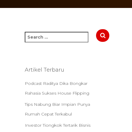
S
e
a
r
c
h
Artikel Terbaru
f
o
Podcast Raditya Dika Bongkar
r
:
Rahasia Sukses House Flipping
Tips Nabung Biar Impian Punya
Rumah Cepat Terkabul
Investor Tiongkok Tertarik Bisnis