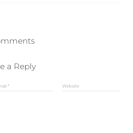
omments
e a Reply
mail
*
Website