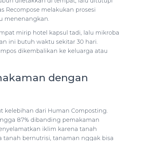
uh diletakkan di tempat, lalu ditutupi
as Recompose melakukan prosesi
gu menenangkan.
pat mirip hotel kapsul tadi, lalu mikroba
 ini butuh waktu sekitar 30 hari.
ompos dikembalikan ke keluarga atau
Pemakaman dengan
ut kelebihan dari Human Composting.
 hingga 87% dibanding pemakaman
menyelamatkan iklim karena tanah
tanah bernutrisi, tanaman nggak bisa