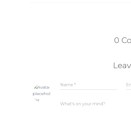
0 C
Leav
Name
*
E
What's on your mind?