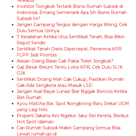
Terkabul
Investor Tiongkok Tertarik Bisnis Rumah Subsidi di
Indonesia, Emang Semenarik Apa Sih Bisnis Rumah
Subsidi Ini?
Jangan Gampang Tergiur dengan Harga Miring, Cek
Dulu Semua Izinnya
7 Kesalahan Ketika Urus Sertifikat Tanah, Bisa Bikin
Repot Sendiri
Sertifikat Tanah Gratis Dipercepat, Penerima KPR
FLPP Jadi Prioritas
Alasan Orang Barat Gak Pakai Toilet Jongkok?
Gaji Besar Belum Tentu Lolos KPR, Cek Dulu SLIK
OJK
Sertifikat Doang Mah Gak Cukup, Pastikan Rumah
Gak Ada Sengketa atau Masuk LSD
Jangan Asal Bayar Lunas! Biar Nggak Boncos Ketika
Beli Rumah
Kyou Matcha Bar, Spot Nongkrong Baru Dekat UGM
yang Lagi Hits
Properti Jakarta Kini Ngekor Jalur Rel Kereta, Berikut
Hot Spot Idaman
Cari Rumah Subsidi Makin Gampang Semua Bisa
Lewat rumah.go.id