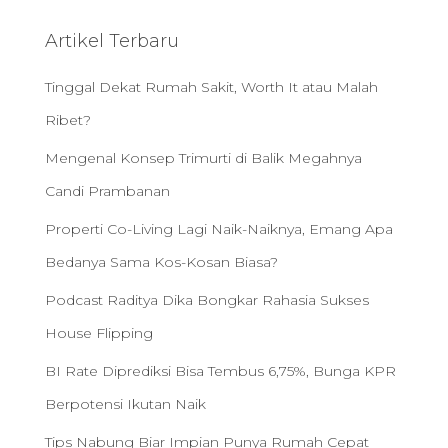
c
h
Artikel Terbaru
f
o
Tinggal Dekat Rumah Sakit, Worth It atau Malah
r
:
Ribet?
Mengenal Konsep Trimurti di Balik Megahnya
Candi Prambanan
Properti Co-Living Lagi Naik-Naiknya, Emang Apa
Bedanya Sama Kos-Kosan Biasa?
Podcast Raditya Dika Bongkar Rahasia Sukses
House Flipping
BI Rate Diprediksi Bisa Tembus 6,75%, Bunga KPR
Berpotensi Ikutan Naik
Tips Nabung Biar Impian Punya Rumah Cepat