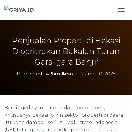
TOGG
Penjualan Properti di Bekasi
Diperkirakan Bakalan Turun
Gara-gara Banjir
Published by
San Arsi
on
March 10, 2025
Banjir gede yang melanda Jabodetabek,
khususnya Bekasi, bikin sektor properti di daerah
itu kena dampak serius. Real Estate Indonesia
(REI) bilang, dalam jangka pendek, penjualan