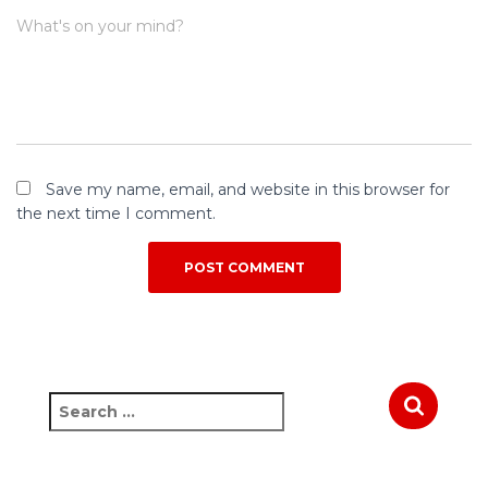
What's on your mind?
Save my name, email, and website in this browser for
the next time I comment.
S
e
a
r