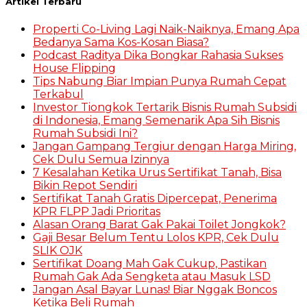
Artikel Terbaru
Properti Co-Living Lagi Naik-Naiknya, Emang Apa
Bedanya Sama Kos-Kosan Biasa?
Podcast Raditya Dika Bongkar Rahasia Sukses
House Flipping
Tips Nabung Biar Impian Punya Rumah Cepat
Terkabul
Investor Tiongkok Tertarik Bisnis Rumah Subsidi
di Indonesia, Emang Semenarik Apa Sih Bisnis
Rumah Subsidi Ini?
Jangan Gampang Tergiur dengan Harga Miring,
Cek Dulu Semua Izinnya
7 Kesalahan Ketika Urus Sertifikat Tanah, Bisa
Bikin Repot Sendiri
Sertifikat Tanah Gratis Dipercepat, Penerima
KPR FLPP Jadi Prioritas
Alasan Orang Barat Gak Pakai Toilet Jongkok?
Gaji Besar Belum Tentu Lolos KPR, Cek Dulu
SLIK OJK
Sertifikat Doang Mah Gak Cukup, Pastikan
Rumah Gak Ada Sengketa atau Masuk LSD
Jangan Asal Bayar Lunas! Biar Nggak Boncos
Ketika Beli Rumah