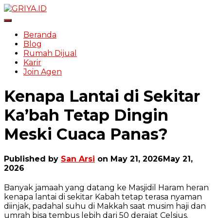
Toggle Navigation
Beranda
Blog
Rumah Dijual
Karir
Join Agen
Kenapa Lantai di Sekitar
Ka’bah Tetap Dingin
Meski Cuaca Panas?
Published by
San Arsi
on
May 21, 2026
May 21,
2026
Banyak jamaah yang datang ke Masjidil Haram heran
kenapa lantai di sekitar Kabah tetap terasa nyaman
diinjak, padahal suhu di Makkah saat musim haji dan
umrah bisa tembus lebih dari 50 derajat Celsius.