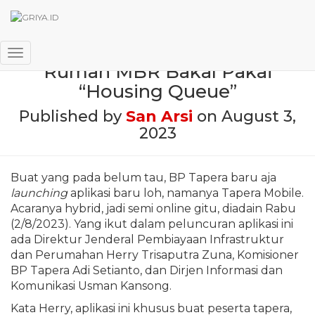
Lewat Aplikasi, Penyediaan
Toggle Navigation
Rumah MBR Bakal Pakai
“Housing Queue”
Published by
San Arsi
on
August 3,
2023
Buat yang pada belum tau, BP Tapera baru aja
launching
aplikasi baru loh, namanya Tapera Mobile.
Acaranya hybrid, jadi semi online gitu, diadain Rabu
(2/8/2023). Yang ikut dalam peluncuran aplikasi ini
ada Direktur Jenderal Pembiayaan Infrastruktur
dan Perumahan Herry Trisaputra Zuna, Komisioner
BP Tapera Adi Setianto, dan Dirjen Informasi dan
Komunikasi Usman Kansong.
Kata Herry, aplikasi ini khusus buat peserta tapera,