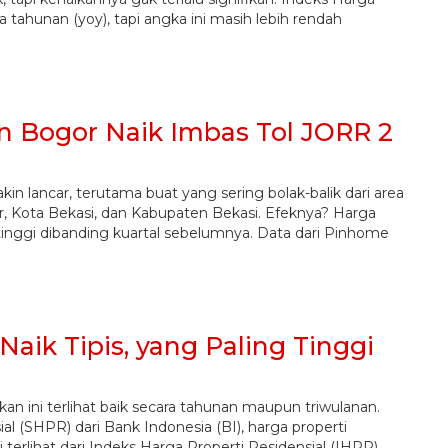
a tahunan (yoy), tapi angka ini masih lebih rendah
n Bogor Naik Imbas Tol JORR 2
in lancar, terutama buat yang sering bolak-balik dari area
 Kota Bekasi, dan Kabupaten Bekasi. Efeknya? Harga
inggi dibanding kuartal sebelumnya. Data dari Pinhome
aik Tipis, yang Paling Tinggi
an ini terlihat baik secara tahunan maupun triwulanan.
al (SHPR) dari Bank Indonesia (BI), harga properti
i terlihat dari Indeks Harga Properti Residensial (IHPR)