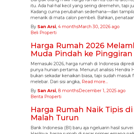
itu. Ada hal-hal kecil yang sering diremehin, tapi
Kadang cuma perubahan sederhana—dari tampilan
menarik di mata calon pembeli. Bahkan, penataa
By
San Arsi
,
4 months
March 30, 2026
ago
Beli Properti
Harga Rumah 2026 Melamb
Muda Pindah ke Pinggiran
Memasuki 2026, harga rumah di Indonesia dipredi
punya hunian pertama. Menurut analisis Hendra Ha
bukan sekadar kenaikan biasa, tapi sudah masuk f
melebar. Dari sisi angka,
Read more…
By
San Arsi
,
8 months
December 1, 2025
ago
Berita Properti
Harga Rumah Naik Tipis di 
Malah Turun
Bank Indonesia (BI) baru aja ngeluarin hasil surve
Hasilnya, harga rumah di pasar primer emang naik,