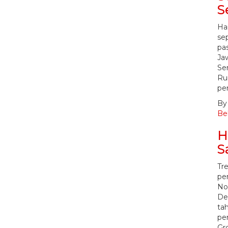
S
Ha
se
pa
Ja
Se
Ru
pe
B
Bel
H
S
Tr
pe
No
De
tah
pe
Gr