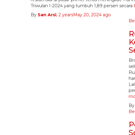
Triwulan I-2024 yang tumbuh 1,89 persen secara
By
San Arsi
,
2 years
May 20, 2024
ago
Bel
R
K
S
Bro
se
Ru
har
Lal
pe
mo
B
Bel
P
S