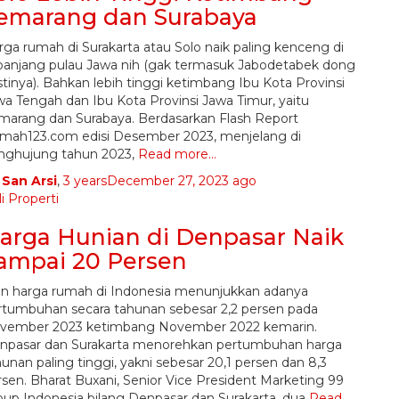
emarang dan Surabaya
rga rumah di Surakarta atau Solo naik paling kenceng di
panjang pulau Jawa nih (gak termasuk Jabodetabek dong
stinya). Bahkan lebih tinggi ketimbang Ibu Kota Provinsi
wa Tengah dan Ibu Kota Provinsi Jawa Timur, yaitu
marang dan Surabaya. Berdasarkan Flash Report
mah123.com edisi Desember 2023, menjelang di
nghujung tahun 2023,
Read more…
y
San Arsi
,
3 years
December 27, 2023
ago
i Properti
arga Hunian di Denpasar Naik
ampai 20 Persen
en harga rumah di Indonesia menunjukkan adanya
rtumbuhan secara tahunan sebesar 2,2 persen pada
vember 2023 ketimbang November 2022 kemarin.
npasar dan Surakarta menorehkan pertumbuhan harga
unan paling tinggi, yakni sebesar 20,1 persen dan 8,3
rsen. Bharat Buxani, Senior Vice President Marketing 99
oup Indonesia bilang Denpasar dan Surakarta, dua
Read