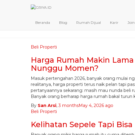
Beranda
Blog
Rumah Dijual
Karir
Joi
Beli Properti
Harga Rumah Makin Lama 
Nunggu Momen?
Masuk pertengahan 2026, banyak orang mulai nge
realitanya, harga properti terus naik pelan tapi pa
pertanyaannya sekarang: masih mau nunda beli
Banyak orang berharap harga rumah bakal turun 
By
San Arsi
,
3 months
May 4, 2026
ago
Beli Properti
Kelihatan Sepele Tapi Bis
Banyak orang mikir harga rumah itu cuma ditent