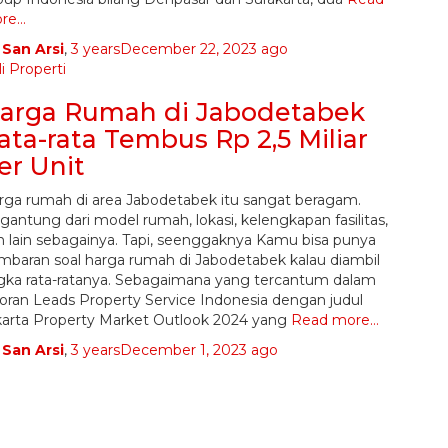
re…
y
San Arsi
,
3 years
December 22, 2023
ago
i Properti
arga Rumah di Jabodetabek
ata-rata Tembus Rp 2,5 Miliar
er Unit
rga rumah di area Jabodetabek itu sangat beragam.
gantung dari model rumah, lokasi, kelengkapan fasilitas,
n lain sebagainya. Tapi, seenggaknya Kamu bisa punya
mbaran soal harga rumah di Jabodetabek kalau diambil
gka rata-ratanya. Sebagaimana yang tercantum dalam
poran Leads Property Service Indonesia dengan judul
karta Property Market Outlook 2024 yang
Read more…
y
San Arsi
,
3 years
December 1, 2023
ago