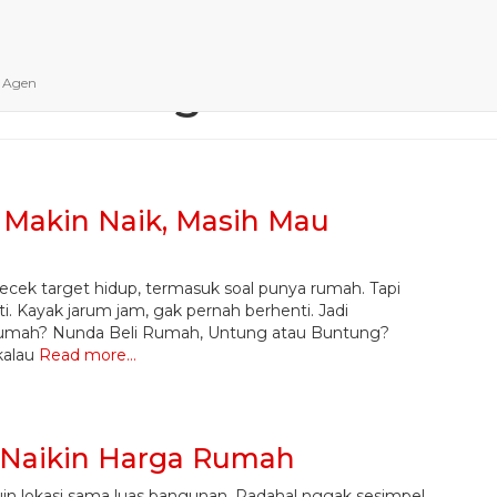
harga rumah
n Agen
Makin Naik, Masih Mau
cek target hidup, termasuk soal punya rumah. Tapi
sti. Kayak jarum jam, gak pernah berhenti. Jadi
 rumah? Nunda Beli Rumah, Untung atau Buntung?
kalau
Read more…
a Naikin Harga Rumah
uin lokasi sama luas bangunan. Padahal nggak sesimpel