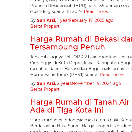
Properti Residensial (IHPR) naik 1,39 persen secar
dibanding kuartal III 2024
Read more…
By
San Arsi
,
1 year
February 17, 2025
ago
Berita Properti
Harga Rumah di Bekasi da
Tersambung Penuh
Tersambungnya Tol JORR 2 bikin mobilitas jadi mak
Cimanggis di Kota Depok lewat Kabupaten Bogor,
rumah di daerah Bekasi dan Bogor naik lumayan t
Home Value Index (PHVI) kuartal
Read more…
By
San Arsi
,
2 years
November 19, 2024
ago
Berita Properti
Harga Rumah di Tanah Air N
Ada di Tiga Kota Ini
Harga rumah di Indonesia masih terus naik. Kenaik
Berdasarkan Hasil Survei Harga Properti Residensi
residensial di pasar primer terus meningkat. Hal in