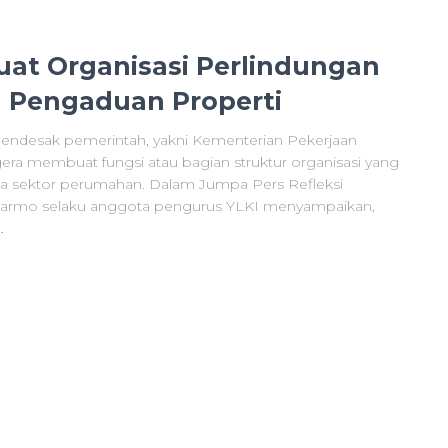
uat Organisasi Perlindungan
 Pengaduan Properti
ndesak pemerintah, yakni Kementerian Pekerjaan
 membuat fungsi atau bagian struktur organisasi yang
a sektor perumahan. Dalam Jumpa Pers Refleksi
yarmo selaku anggota pengurus YLKI menyampaikan,
…