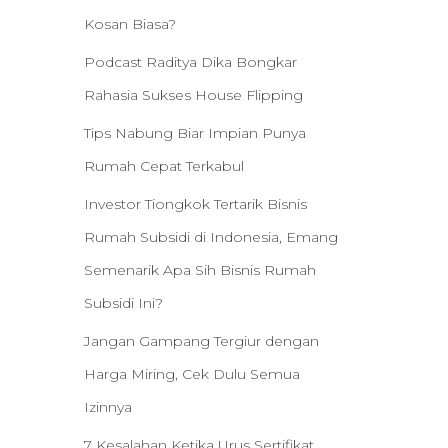
Kosan Biasa?
Podcast Raditya Dika Bongkar
Rahasia Sukses House Flipping
Tips Nabung Biar Impian Punya
Rumah Cepat Terkabul
Investor Tiongkok Tertarik Bisnis
Rumah Subsidi di Indonesia, Emang
Semenarik Apa Sih Bisnis Rumah
Subsidi Ini?
Jangan Gampang Tergiur dengan
Harga Miring, Cek Dulu Semua
Izinnya
7 Kesalahan Ketika Urus Sertifikat