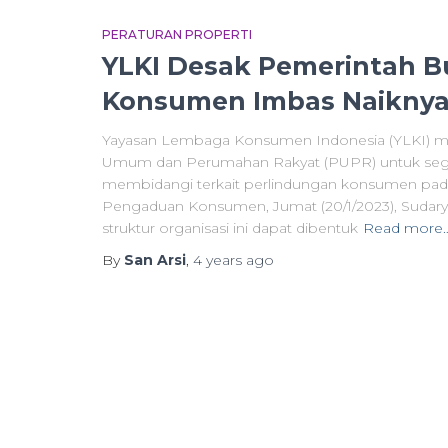
PERATURAN PROPERTI
YLKI Desak Pemerintah B
Konsumen Imbas Naiknya
Yayasan Lembaga Konsumen Indonesia (YLKI) me
Umum dan Perumahan Rakyat (PUPR) untuk segera
membidangi terkait perlindungan konsumen pad
Pengaduan Konsumen, Jumat (20/1/2023), Sudar
struktur organisasi ini dapat dibentuk
Read more
By
San Arsi
,
4 years
ago