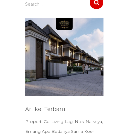
S
Search …
e
a
r
c
h
f
o
r
:
Artikel Terbaru
Properti Co-Living Lagi Naik-Naiknya,
Emang Apa Bedanya Sama Kos-