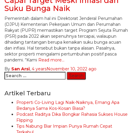
Capai Target Meski Inflasi dan
Suku Bunga Naik
Pemerintah dalam hal ini Direktorat Jenderal Perumahan
(DJPU) Kementerian Pekerjaan Umum dan Perumahan
Rakyat (PUPR) memastikan target Program Sejuta Rumah
(PSR) pada 2022 akan sepenuhnya tercapai, walaupun
dihadang tantangan berupa kenaikan suku bunga acuan
dan inflasi. Hal tersebut bukan tanpa alasan. Pasalnya,
sektor properti mengalami pertumbuhan positif pasca
pandemi. “Kami
Read more…
By
San Arsi
,
4 years
November 10, 2022
ago
Search
for:
Artikel Terbaru
Properti Co-Living Lagi Naik-Naiknya, Emang Apa
Bedanya Sama Kos-Kosan Biasa?
Podcast Raditya Dika Bongkar Rahasia Sukses House
Flipping
Tips Nabung Biar Impian Punya Rumah Cepat
Terkabul