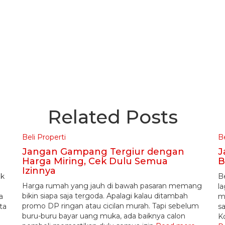
Related Posts
Beli Properti
Be
Jangan Gampang Tergiur dengan
J
Harga Miring, Cek Dulu Semua
B
Izinnya
ak
B
Harga rumah yang jauh di bawah pasaran memang
la
bikin siapa saja tergoda. Apalagi kalau ditambah
a
m
promo DP ringan atau cicilan murah. Tapi sebelum
ta
sa
buru-buru bayar uang muka, ada baiknya calon
Ko