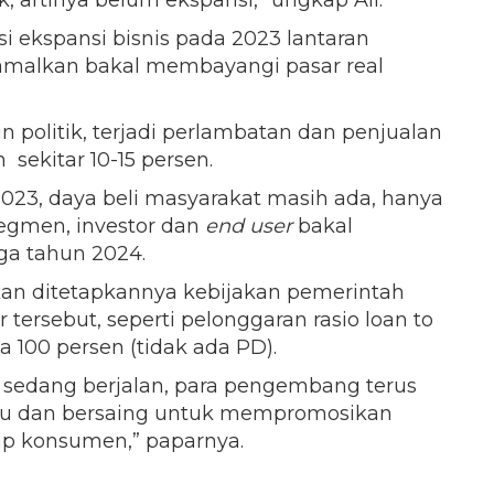
k, artinya belum ekspansi,” ungkap Ali.
i ekspansi bisnis pada 2023 lantaran
ramalkan bakal membayangi pasar real
n politik, terjadi perlambatan dan penjualan
sekitar 10-15 persen.
023, daya beli masyarakat masih ada, hanya
egmen, investor dan
end user
bakal
ga tahun 2024.
an ditetapkannya kebijakan pemerintah
ersebut, seperti pelonggaran rasio loan to
 100 persen (tidak ada PD).
i sedang berjalan, para pengembang terus
ru dan bersaing untuk mempromosikan
p konsumen,” paparnya.