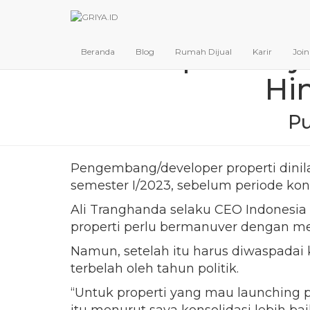
Sepak Terj
Beranda
Blog
Rumah Dijual
Karir
Joi
Hi
Pu
Pengembang/developer properti dinila
semester I/2023, sebelum periode kons
Ali Tranghanda selaku CEO Indonesia 
properti perlu bermanuver dengan mer
Namun, setelah itu harus diwaspadai
terbelah oleh tahun politik.
“Untuk properti yang mau launching p