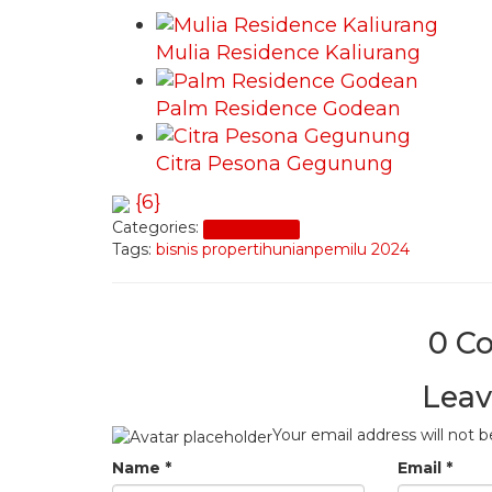
Mulia Residence Kaliurang
Palm Residence Godean
Citra Pesona Gegunung
{6}
Categories:
Beli Properti
Tags:
bisnis properti
hunian
pemilu 2024
0 C
Leav
Your email address will not b
Name
*
Email
*