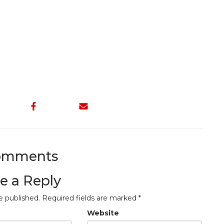
omments
e a Reply
e published.
Required fields are marked
*
Website