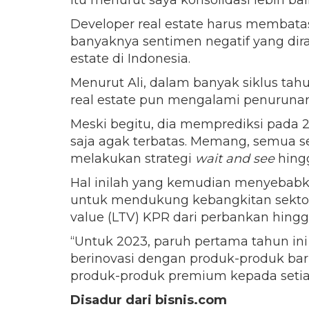
itu menurut saya konsolidasi lebih bai
Developer real estate harus membatas
banyaknya sentimen negatif yang di
estate di Indonesia.
Menurut Ali, dalam banyak siklus tahu
real estate pun mengalami penurunan 
Meski begitu, dia memprediksi pada 2
saja agak terbatas. Memang, semua s
melakukan strategi
wait and see
hing
Hal inilah yang kemudian menyebabk
untuk mendukung kebangkitan sektor t
value (LTV) KPR dari perbankan hingga
“Untuk 2023, paruh pertama tahun in
berinovasi dengan produk-produk ba
produk-produk premium kepada setia
Disadur dari bisnis.com