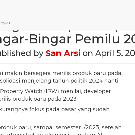
ang Developer Prope
n Agen
ngar-Bingar Pemilu 2
blished by
San Arsi
on
April 5, 2
i makin bersegera merilis produk baru pada
olidasi menjelang tahun politik 2024 nanti.
Property Watch (IPW) menilai, developer
ilis produk baru pada 2023.
 kurangnya fokus pada pasar yang sudah
roduk baru, sampai semester I/2023, setelah