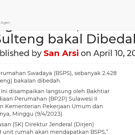
rogram BSPS, 2000-a
n Agen
Sulteng bakal Dibeda
blished by
San Arsi
on
April 10, 
erumahan Swadaya (BSPS), sebanyak 2.428
teng) bakalan dibedah.
ni disampaikan langsung oleh Bakhtiar
diaan Perumahan (BP2P) Sulawesi II
ahan Kementerian Pekerjaan Umum dan
ya, Minggu (9/4/2023).
san (SK) Direktur Jenderal (Dirjen)
8 unit rumah akan mendapatkan BSPS,”