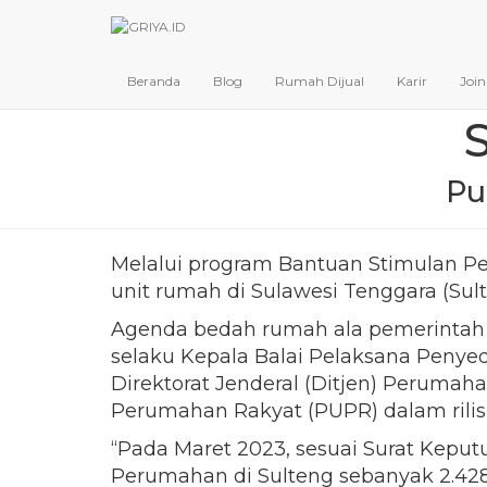
Melalui P
Beranda
Blog
Rumah Dijual
Karir
Joi
Pu
Melalui program Bantuan Stimulan P
unit rumah di Sulawesi Tenggara (Sul
Agenda bedah rumah ala pemerintah I
selaku Kepala Balai Pelaksana Penye
Direktorat Jenderal (Ditjen) Perum
Perumahan Rakyat (PUPR) dalam rilisn
“Pada Maret 2023, sesuai Surat Keputu
Perumahan di Sulteng sebanyak 2.42