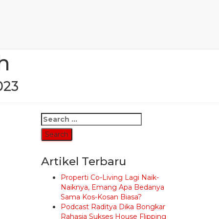
n Rumah di
h
2023
Search
for:
Artikel Terbaru
Properti Co-Living Lagi Naik-
Naiknya, Emang Apa Bedanya
Sama Kos-Kosan Biasa?
Podcast Raditya Dika Bongkar
Rahasia Sukses House Flipping