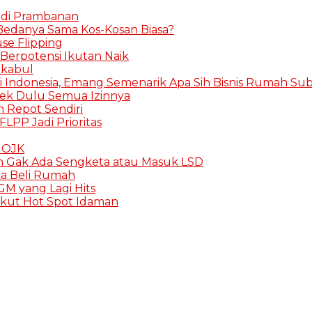
ndi Prambanan
 Bedanya Sama Kos-Kosan Biasa?
se Flipping
 Berpotensi Ikutan Naik
rkabul
i Indonesia, Emang Semenarik Apa Sih Bisnis Rumah Subs
Cek Dulu Semua Izinnya
in Repot Sendiri
FLPP Jadi Prioritas
K OJK
h Gak Ada Sengketa atau Masuk LSD
ka Beli Rumah
M yang Lagi Hits
rikut Hot Spot Idaman