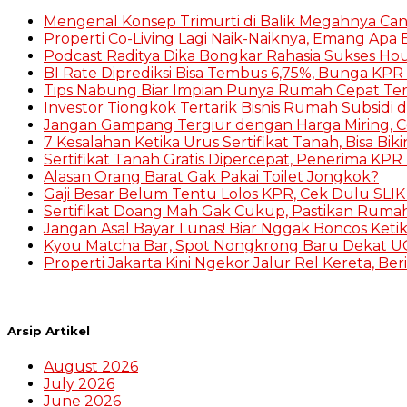
Mengenal Konsep Trimurti di Balik Megahnya Ca
Properti Co-Living Lagi Naik-Naiknya, Emang Apa
Podcast Raditya Dika Bongkar Rahasia Sukses Hou
BI Rate Diprediksi Bisa Tembus 6,75%, Bunga KPR
Tips Nabung Biar Impian Punya Rumah Cepat Te
Investor Tiongkok Tertarik Bisnis Rumah Subsidi d
Jangan Gampang Tergiur dengan Harga Miring, 
7 Kesalahan Ketika Urus Sertifikat Tanah, Bisa Bik
Sertifikat Tanah Gratis Dipercepat, Penerima KPR 
Alasan Orang Barat Gak Pakai Toilet Jongkok?
Gaji Besar Belum Tentu Lolos KPR, Cek Dulu SLI
Sertifikat Doang Mah Gak Cukup, Pastikan Ruma
Jangan Asal Bayar Lunas! Biar Nggak Boncos Keti
Kyou Matcha Bar, Spot Nongkrong Baru Dekat UG
Properti Jakarta Kini Ngekor Jalur Rel Kereta, Be
Arsip Artikel
August 2026
July 2026
June 2026