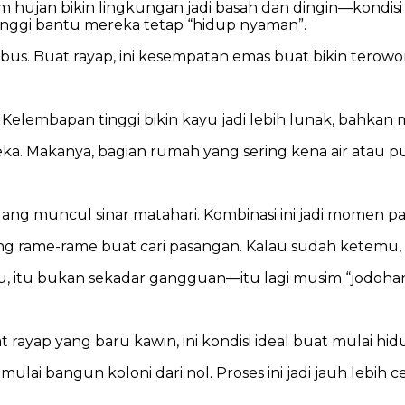
m hujan bikin lingkungan jadi basah dan dingin—kondis
inggi bantu mereka tetap “hidup nyaman”.
mbus. Buat rayap, ini kesempatan emas buat bikin terow
lembapan tinggi bikin kayu jadi lebih lunak, bahkan mul
. Makanya, bagian rumah yang sering kena air atau puny
dang muncul sinar matahari. Kombinasi ini jadi momen pa
ng rame-rame buat cari pasangan. Kalau sudah ketemu, m
u, itu bukan sekadar gangguan—itu lagi musim “jodoha
 rayap yang baru kawin, ini kondisi ideal buat mulai hid
ulai bangun koloni dari nol. Proses ini jadi jauh lebih